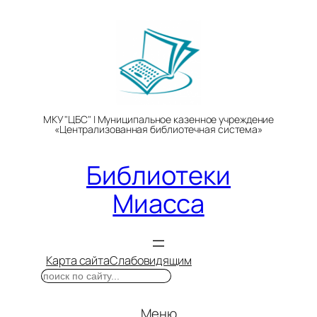
Перейти
к
содержимому
МКУ "ЦБС" | Муниципальное казенное учреждение
«Централизованная библиотечная система»
Библиотеки
Миасса
Карта сайта
Слабовидящим
Поиск
Меню