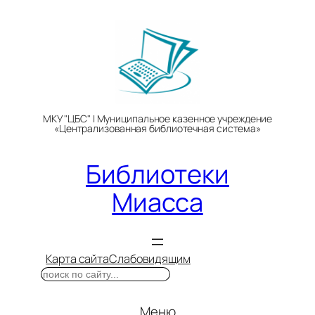
Перейти
к
содержимому
МКУ "ЦБС" | Муниципальное казенное учреждение
«Централизованная библиотечная система»
Библиотеки
Миасса
Карта сайта
Слабовидящим
Поиск
Меню