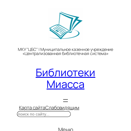
Перейти
к
содержимому
МКУ "ЦБС" | Муниципальное казенное учреждение
«Централизованная библиотечная система»
Библиотеки
Миасса
Карта сайта
Слабовидящим
Поиск
Меню