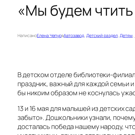
«Мы будем чтить
Написано
Елена Чепур
в
Автозавод
, 
Детский раздел
, 
Детям
, 
В детском отделе библиотеки-филиал
праздник, важный для каждой семьи и
бы никоим образом не коснулась ужас
13 и 16 мая для малышей из детских с
забыто». Дошкольники узнали, почему
досталась победа нашему народу, что