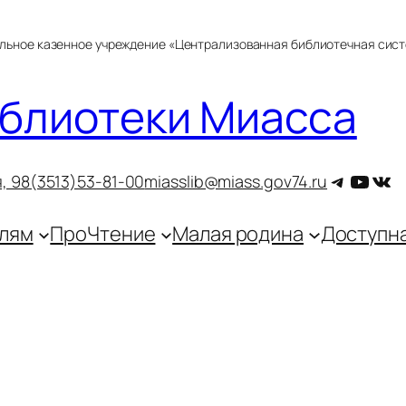
альное казенное учреждение «Централизованная библиотечная сис
блиотеки Миасса
Telegra
YouT
ВКо
, 9
8(3513)53-81-00
miasslib@miass.gov74.ru
лям
ПроЧтение
Малая родина
Доступн