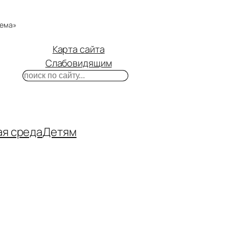
тема»
Карта сайта
Слабовидящим
Поиск
m
ube
нтакте
ая среда
Детям