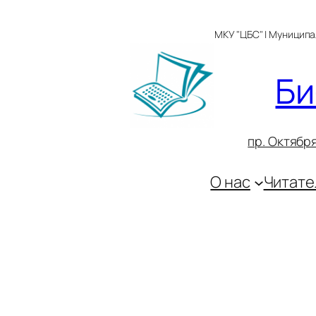
Перейти
к
МКУ "ЦБС" | Муницип
содержимому
Би
пр. Октября
О нас
Читате