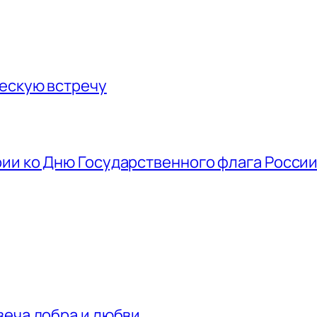
ескую встречу
ии ко Дню Государственного флага Росси
веча добра и любви