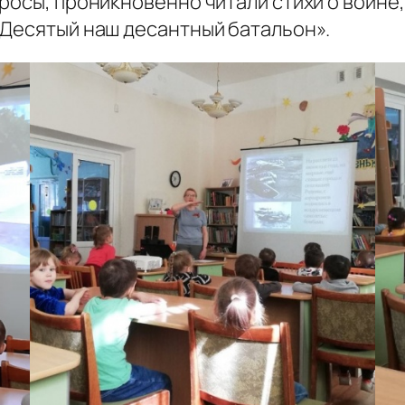
росы, проникновенно читали стихи о войне,
«Десятый наш десантный батальон».