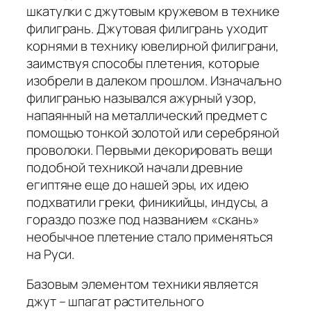
шкатулки с джутовым кружевом в технике
филигрань. Джутовая филигрань уходит
корнями в технику ювелирной филиграни,
заимствуя способы плетения, которые
изобрели в далеком прошлом. Изначально
филигранью назывался ажурный узор,
напаянный на металлический предмет с
помощью тонкой золотой или серебряной
проволоки. Первыми декорировать вещи
подобной техникой начали древние
египтяне еще до нашей эры, их идею
подхватили греки, финикийцы, индусы, а
гораздо позже под названием «скань»
необычное плетение стало применяться
на Руси.
Базовым элементом техники является
джут – шпагат растительного