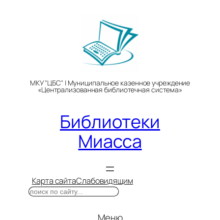
Перейти
к
содержимому
МКУ "ЦБС" | Муниципальное казенное учреждение
«Централизованная библиотечная система»
Библиотеки
Миасса
Карта сайта
Слабовидящим
Поиск
Меню