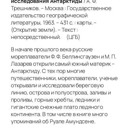
исследования Антарктиды
/ А. Ф.
Трешников. – Москва : Государственное
издательство географической
литературы, 1963. – 431 с. : карты. –
(Открытие земли). – Текст :
непосредственный. (ЦГБ)
В начале прошлого века русские
мореплаватели Ф. Ф. Беллинсгаузен и М. П.
Лазарев открыли самый южный материк –
Антарктиду. С тех пор многие
путешественники, мореплаватели, ученые
открывали и исследовали береговую
линию, острова и полуострова, заливы и
проливы, горные хребты, ледники и
гигантские снежные плато ледяного
континента. В том числе в книге много
упоминаний об Руале Амундсене.