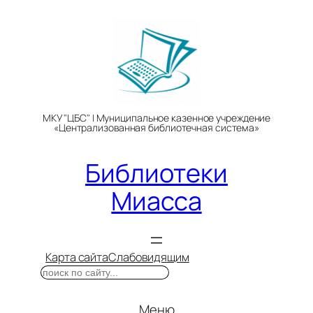
Перейти
к
содержимому
МКУ "ЦБС" | Муниципальное казенное учреждение
«Централизованная библиотечная система»
Библиотеки
Миасса
Карта сайта
Слабовидящим
Поиск
Меню