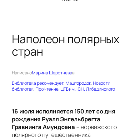
Наполеон полярных
стран
Написано
Марина Шерстнева
в
Библиотека рекомендует
, 
Машгородок
, 
Новости
библиотек
, 
ПроЧтение
, 
ЦГБ им. Ю.Н. Либединского
16 июля исполняется 150 лет со дня
рождения Руаля Энгельбрегта
Гравнинга Амундсена
– норвежского
полярного путешественника-