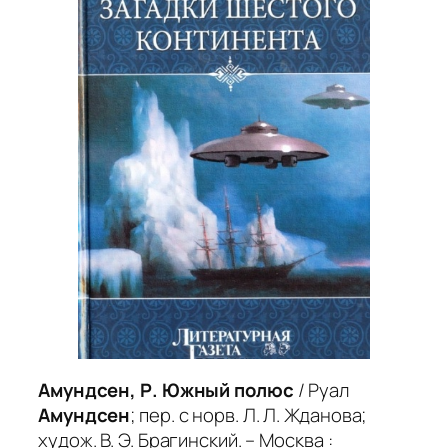
Амундсен, Р. Южный полюс
/ Руал
Амундсен
; пер. с норв. Л. Л. Жданова;
худож. В. Э. Брагинский. – Москва :