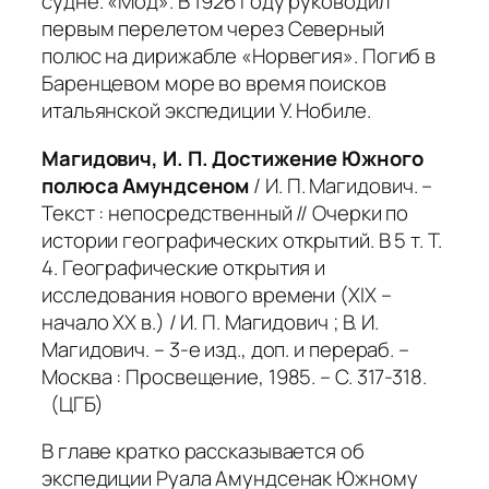
судне. «Мод». В 1926 году руководил
первым перелетом через Северный
полюс на дирижабле «Норвегия». Погиб в
Баренцевом море во время поисков
итальянской экспедиции У. Нобиле.
Магидович, И. П. Достижение Южного
полюса Амундсеном
/ И. П. Магидович. –
Текст : непосредственный // Очерки по
истории географических открытий. В 5 т. Т.
4. Географические открытия и
исследования нового времени (XIX –
начало XX в.) / И. П. Магидович ; В. И.
Магидович. – 3-е изд., доп. и перераб. –
Москва : Просвещение, 1985. – С. 317-318.
(ЦГБ)
В главе кратко рассказывается об
экспедиции Руала Амундсенак Южному