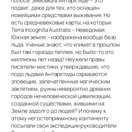
полосе. Зимовка в Антарктиде – это
подвиг, даже для тех, кто оснащен
новейшими средствами выживания. Но
есть средневековые карты, на которых
Terra Incognita Australis – Неведомая
Южная земля – изображена вообще безо
льда. Ученые знают, что климат в прошлом
был там гораздо теплее, но было-то это
миллионы лет назад! Неужели правы
писатели-мистики, утверждавшие, что
подо льдами Антарктиды скрываются
зловещие, запечатленные магическим
заклятием, руины невероятно древних
городов нечеловеческой цивилизации,
созданной существами, жившими на
Земле задолго до людей? И почему к
этому негостеприимному континенту
посылали свои экспедиции руководители