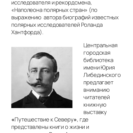
исследователя и рекордсмена,
«Наполеона полярных стран»
(по
выражению автора биографий известных
полярных исследователей Роланда
Хантфорда).
Центральная
городская
библиотека
имени Юрия
Либединского
предлагает
вниманию
читателей
книжную
выставку
«
Путешествие к Северу
»
, где
представлены книги о жизни и