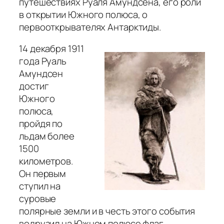
путешествиях Руаля Амундсена, его роли
в открытии Южного полюса, о
первооткрывателях Антарктиды.
14 декабря 1911
года Руаль
Амундсен
достиг
Южного
полюса,
пройдя по
льдам более
1500
километров.
Он первым
ступил на
суровые
полярные земли и в честь этого события
водрузил на Южном полюсе флаг