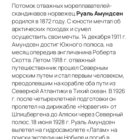
Потомок отважных мореплавателей-
скандинавов норвежец
Руаль Амундсен
родился в 1872 году. С юности мечтал об
арктических походах и сумел
осуществить свои мечты. 14 декабря 1911 г.
Амундсен достиг Южного полюса, на
месяц опередив англичанина Роберта
Скотта. Летом 1918 г. отважный
путешественник прошел Северным
морским путем и стал первым человеком,
преодолевшим на корабле оба пути из
Северной Атлантики в Тихий океан. В 1926
г. после четырехлетней подготовки он
пролетел на дирижабле «Норвегия» от
Шпицбергена до Аляски через Северный
полюс. 18 июня 1928 г. Руаль Амундсен
вылетел на гидросамолете «Латам» на
поиски экспедиции Нобиле и погиб в