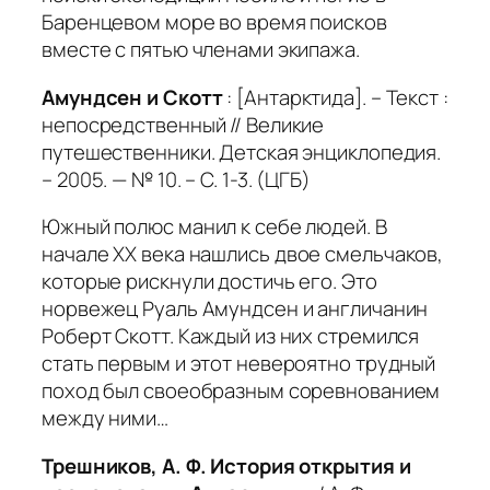
Баренцевом море во время поисков
вместе с пятью членами экипажа.
Амундсен и Скотт
: [Антарктида]. – Текст :
непосредственный // Великие
путешественники. Детская энциклопедия.
– 2005. — № 10. – С. 1-3. (ЦГБ)
Южный полюс манил к себе людей. В
начале
XX
века нашлись двое смельчаков,
которые рискнули достичь его. Это
норвежец Руаль Амундсен и англичанин
Роберт Скотт. Каждый из них стремился
стать первым и этот невероятно трудный
поход был своеобразным соревнованием
между ними…
Трешников, А. Ф. История открытия и