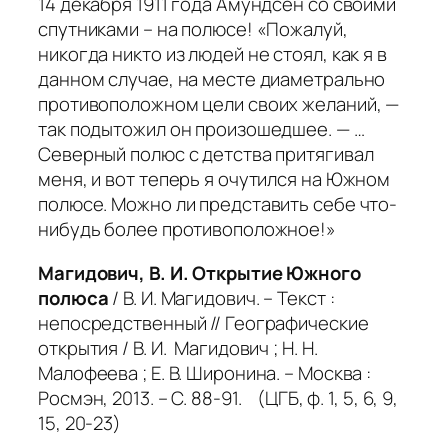
14 декабря 1911 года Амундсен со своими
спутниками – на полюсе! «Пожалуй,
никогда никто из людей не стоял, как я в
данном случае, на месте диаметрально
противоположном цели своих желаний, —
так подытожил он произошедшее. — …
Северный полюс с детства притягивал
меня, и вот теперь я очутился на Южном
полюсе. Можно ли представить себе что-
нибудь более противоположное!»
Магидович, В. И. Открытие Южного
полюса
/ В. И. Магидович. – Текст :
непосредственный // Географические
открытия / В. И. Магидович ; Н. Н.
Малофеева ; Е. В. Широнина. – Москва :
Росмэн, 2013. – С. 88-91. (ЦГБ, ф. 1, 5, 6, 9,
15, 20-23)