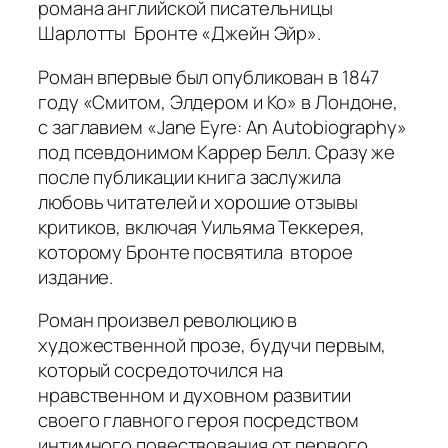
романа английской писательницы
Шарлотты Бронте «Джейн Эйр».
Роман впервые был опубликован в 1847
году «Смитом, Элдером и Ко» в Лондоне,
с заглавием «Jane Eyre: An Autobiography»
под псевдонимом Каррер Белл. Сразу же
после публикации книга заслужила
любовь читателей и хорошие отзывы
критиков, включая Уильяма Теккерея,
которому Бронте посвятила второе
издание.
Роман произвел революцию в
художественной прозе, будучи первым,
который сосредоточился на
нравственном и духовном развитии
своего главного героя посредством
интимного повествования от первого