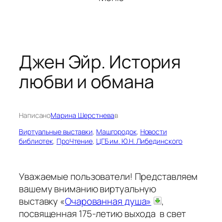
Джен Эйр. История
любви и обмана
Написано
Марина Шерстнева
в
Виртуальные выставки
, 
Машгородок
, 
Новости
библиотек
, 
ПроЧтение
, 
ЦГБ им. Ю.Н. Либединского
Уважаемые пользователи! Представляем
вашему вниманию виртуальную
выставку «
Очарованная душа»
,
посвященная 175-летию выхода в свет