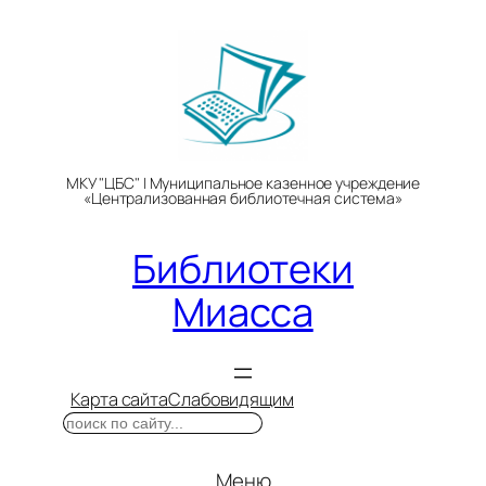
Перейти
к
содержимому
МКУ "ЦБС" | Муниципальное казенное учреждение
«Централизованная библиотечная система»
Библиотеки
Миасса
Карта сайта
Слабовидящим
Поиск
Меню