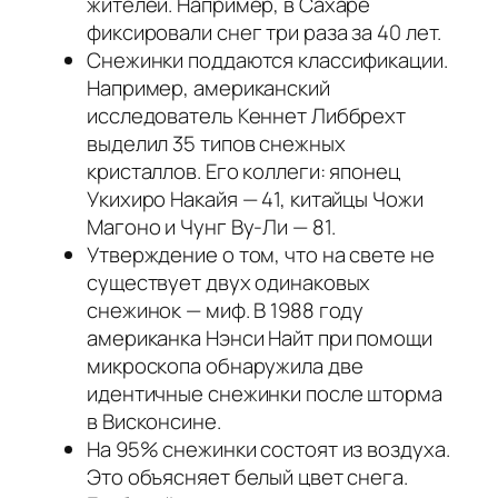
жителей. Например, в Сахаре
фиксировали снег три раза за 40 лет.
Снежинки поддаются классификации.
Например, американский
исследователь Кеннет Либбрехт
выделил 35 типов снежных
кристаллов. Его коллеги: японец
Укихиро Накайя — 41, китайцы Чожи
Магоно и Чунг Ву-Ли — 81.
Утверждение о том, что на свете не
существует двух одинаковых
снежинок — миф. В 1988 году
американка Нэнси Найт при помощи
микроскопа обнаружила две
идентичные снежинки после шторма
в Висконсине.
На 95% снежинки состоят из воздуха.
Это объясняет белый цвет снега.