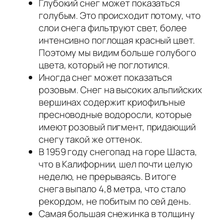
Глубокий снег может показаться
голубым. Это происходит потому, что
слои снега фильтруют свет, более
интенсивно поглощая красный цвет.
Поэтому мы видим больше голубого
цвета, который не поглотился.
Иногда снег может показаться
розовым. Снег на высоких альпийских
вершинах содержит криофильные
пресноводные водоросли, которые
имеют розовый пигмент, придающий
снегу такой же оттенок.
В 1959 году снегопад на горе Шаста,
что в Калифорнии, шел почти целую
неделю, не прерываясь. В итоге
снега выпало 4,8 метра, что стало
рекордом, не побитым по сей день.
Самая большая снежинка в толщину