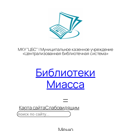
Перейти
к
содержимому
МКУ "ЦБС" | Муниципальное казенное учреждение
«Централизованная библиотечная система»
Библиотеки
Миасса
Карта сайта
Слабовидящим
Поиск
Меню