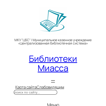
Перейти
к
содержимому
МКУ "ЦБС" | Муниципальное казенное учреждение
«Централизованная библиотечная система»
Библиотеки
Миасса
Карта сайта
Слабовидящим
Поиск
Меню