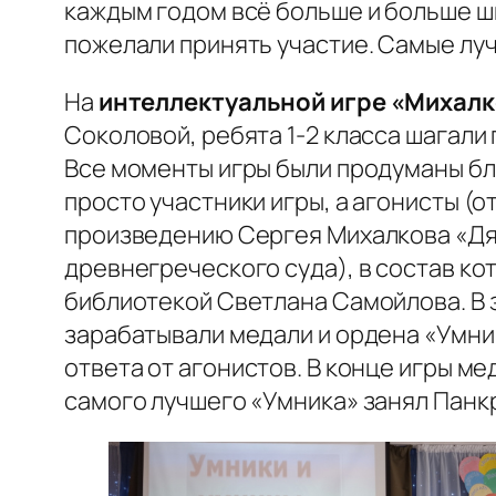
каждым годом всё больше и больше ш
пожелали принять участие. Самые луч
На
интеллектуальной игре «Михалк
Соколовой, ребята 1-2 класса шагали 
Все моменты игры были продуманы бли
просто участники игры, а агонисты (
произведению Сергея Михалкова «Дядя
древнегреческого суда), в состав к
библиотекой Светлана Самойлова. В з
зарабатывали медали и ордена «Умник
ответа от агонистов. В конце игры ме
самого лучшего «Умника» занял Панкр