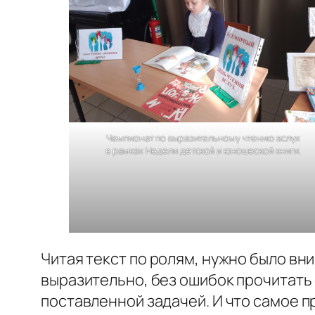
Чемпионат по выразительному чтению вслух
в рамках Недели детской и юношеской книги.
Читая текст по ролям, нужно было вн
выразительно, без ошибок прочитать 
поставленной задачей. И что самое пр