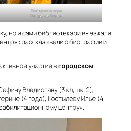
Победитель игры
Панкратов Платон
ку, но и сами библиотекари выезжали
нтр» : рассказывали о биографии и
активное участие в
городском
Сафину Владиславу (3 кл, шк. 2),
терине (4 года), Костылеву Илье (4
-реабилитационному центру».