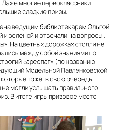
. Даже многие первоклассники
ольшие сладкие призы.
влена ведущим библиотекарем Ольгой
 и зеленой и отвечали на вопросы .
ы». На цветных дорожках стояли не
язались между собой знаниями по
строгий «ареопаг» (по названию
аведующий Модельной Павленковской
 которые тоже, в свою очередь,
и не могли услышать правильного
риз. В итоге игры призовое место