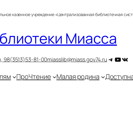
альное казенное учреждение «Централизованная библиотечная сис
блиотеки Миасса
Telegra
YouT
ВКо
, 9
8(3513)53-81-00
miasslib@miass.gov74.ru
лям
ПроЧтение
Малая родина
Доступн