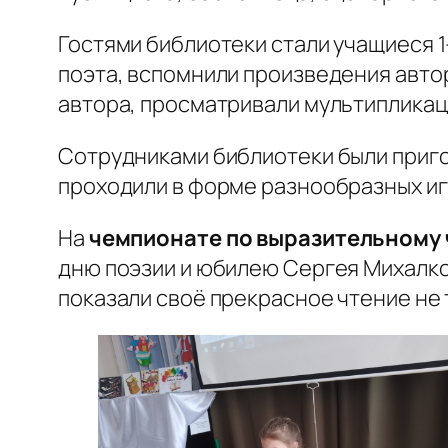
Гостями библиотеки стали учащиеся 1
поэта, вспомнили произведения автор
автора, просматривали мультипликац
Сотрудниками библиотеки были приг
проходили в форме разнообразных иг
На
чемпионате по выразительному 
дню поэзии и юбилею Сергея Михалков
показали своё прекрасное чтение не т