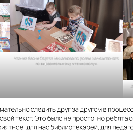
Чтение басни Сергея Михалкова по ролям на чемптонате
по выразительному чтению вслух.
Л
имательно следить друг за другом в процес
свой текст. Это было не просто, но ребята 
иятное, для нас библиотекарей, для педагог