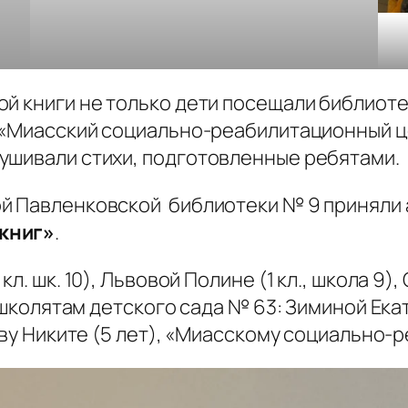
й книги не только дети посещали библиоте
 «Миасский социально-реабилитационный це
ушивали стихи, подготовленные ребятами.
й Павленковской библиотеки № 9 приняли 
книг»
.
. шк. 10), Львовой Полине (1 кл., школа 9), 
дошколятам детского сада № 63: Зиминой Ека
лову Никите (5 лет), «Миасскому социально