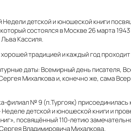
й Недели детской и юношеской книги посв
 который состоялся в Москве 26 марта 1943
 Льва Кассиля.
а хорошей традицией и каждый год проходит 
атурные даты: Всемирный день писателя, В
я Сергея Михалкова и, конечно же, сама Все
-филиал № 9 (п.Тургояк) присоединилась 
 Неделе детской и юношеской книги и прове
ниг», посвящённый 110-летию замечательно
 Сергея Владимировича Михалкова.