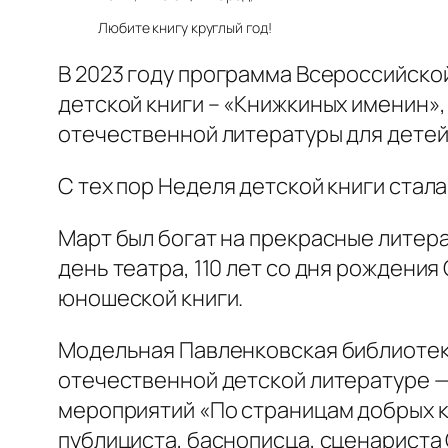
Любите книгу круглый год!
В 2023 году программа Всероссийско
детской книги – «Книжкиных именин»,
отечественной литературы для детей
С тех пор Неделя детской книги стал
Март был богат на прекрасные литер
день театра, 110 лет со дня рождени
юношеской книги.
Модельная Павленковская библиотека
отечественной детской литературе —
мероприятий «По страницам добрых к
публициста, баснописца, сценариста