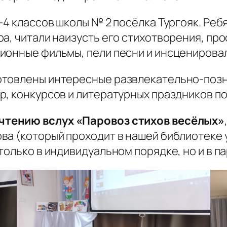
-4 классов школы № 2 посёлка Тургояк. Ре
а, читали наизусть его стихотворения, пр
ионные фильмы, пели песни и инсценировал
отовлены интересные развлекательно-поз
р, конкурсов и литературных праздников п
чтению вслух «Паровоз стихов весёлых»
а (который проходит в нашей библиотеке у
олько в индивидуальном порядке, но и в па