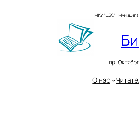
Перейти
к
МКУ "ЦБС" | Муницип
содержимому
Би
пр. Октября
О нас
Читате