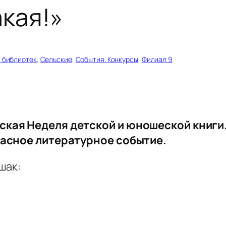
акая!»
 библиотек
, 
Сельские
, 
События. Конкурсы
, 
Филиал 9
кая Неделя детской и юношеской книги
расное литературное событие.
шак: