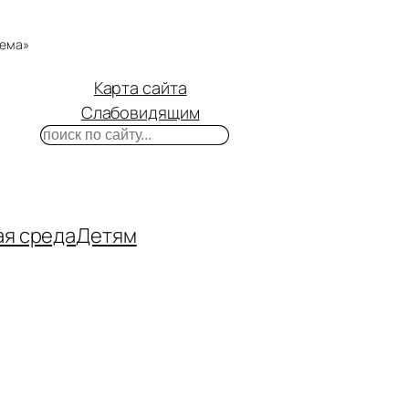
тема»
Карта сайта
Слабовидящим
Поиск
m
ube
нтакте
ая среда
Детям