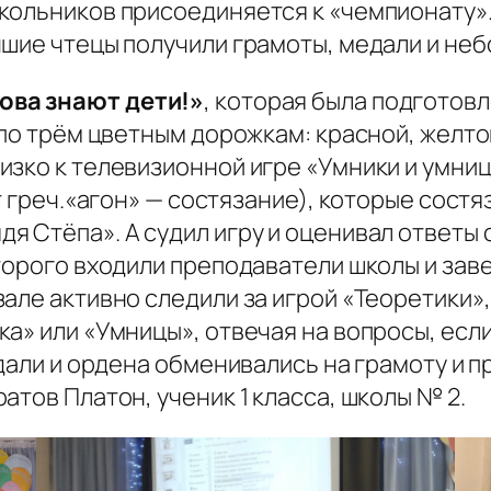
кольников присоединяется к «чемпионату»
шие чтецы получили грамоты, медали и неб
ова знают дети!»
, которая была подгото
по трём цветным дорожкам: красной, желтой
зко к телевизионной игре «Умники и умниц
от греч.«агон» — состязание), которые сост
 Стёпа». А судил игру и оценивал ответы 
оторого входили преподаватели школы и з
але активно следили за игрой «Теоретики»,
а» или «Умницы», отвечая на вопросы, есл
дали и ордена обменивались на грамоту и п
атов Платон, ученик 1 класса, школы № 2.