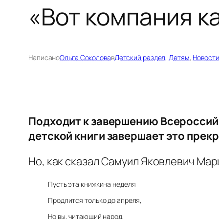
«Вот компания к
Написано
Ольга Соколова
в
Детский раздел
, 
Детям
, 
Новости
Подходит к завершению Всероссийс
детской книги завершает это прек
Но, как сказал Самуил Яковлевич Мар
Пусть эта книжкина неделя
Продлится только до апреля,
Но вы, читающий народ,