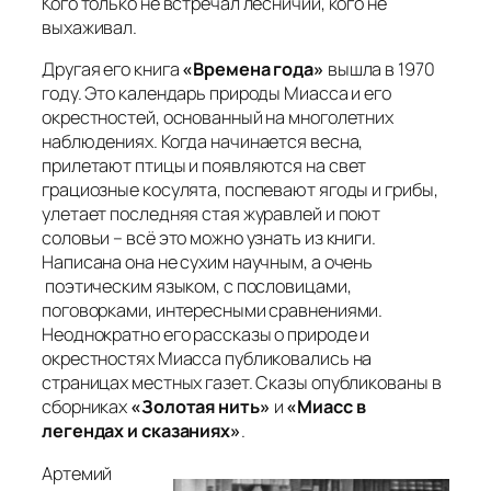
Кого только не встречал лесничий, кого не
выхаживал.
Другая его книга
«Времена года»
вышла в 1970
году. Это календарь природы Миасса и его
окрестностей, основанный на многолетних
наблюдениях. Когда начинается весна,
прилетают птицы и появляются на свет
грациозные косулята, поспевают ягоды и грибы,
улетает последняя стая журавлей и поют
соловьи – всё это можно узнать из книги.
Написана она не сухим научным, а очень
поэтическим языком, с пословицами,
поговорками, интересными сравнениями.
Неоднократно его рассказы о природе и
окрестностях Миасса публиковались на
страницах местных газет. Сказы опубликованы в
сборниках
«Золотая нить»
и
«Миасс в
легендах и сказаниях»
.
Артемий