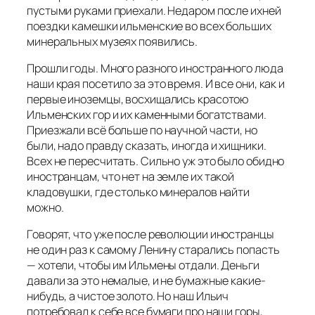
пустыми руками приехали. Недаром после ихней
поездки камешки ильменские во всех больших
минеральных музеях появились.
Прошли годы. Много разного иностранного люда
наши края посетило за это время. И все они, как и
первые иноземцы, восхищались красотою
Ильменских гор и их каменными богатствами.
Приезжали всё больше по научной части, но
были, надо правду сказать, иногда и хищники.
Всех не пересчитать. Сильно уж это было обидно
иностранцам, что нет на земле их такой
кладовушки, где столько минералов найти
можно.
Говорят, что уже после революции иностранцы
не один раз к самому Ленину старались попасть
— хотели, чтобы им Ильмены отдали. Деньги
давали за это немалые, и не бумажные какие-
нибудь, а чистое золото. Но наш Ильич
потребовал к себе все бумаги про наши горы,