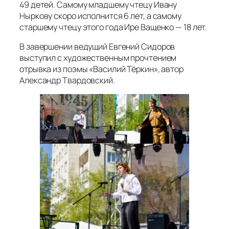
49 детей. Самому младшему чтецу Ивану
Ныркову скоро исполнится 6 лет, а самому
старшему чтецу этого года Ире Ващенко — 18 лет.
В завершении ведущий Евгений Сидоров
выступил с художественным прочтением
отрывка из поэмы «Василий Тёркин», автор
Александр Твардовский.