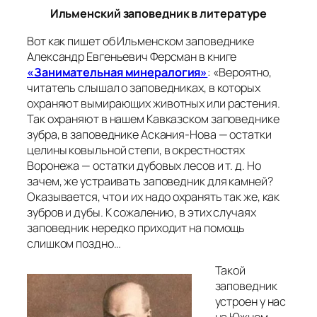
Ильменский заповедник в литературе
Вот как пишет об Ильменском заповеднике
Александр Евгеньевич Ферсман в книге
«Занимательная минералогия»
:
«Вероятно,
читатель слышал о заповедниках, в которых
охраняют вымирающих животных или растения.
Так охраняют в нашем Кавказском заповеднике
зубра, в заповеднике Аскания-Нова — остатки
целины ковыльной степи, в окрестностях
Воронежа — остатки дубовых лесов и т. д. Но
зачем, же устраивать заповедник для камней?
Оказывается, что и их надо охранять так же, как
зубров и дубы. К сожалению, в этих случаях
заповедник нередко приходит на помощь
слишком поздно…
Такой
заповедник
устроен у нас
на Южном