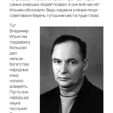
самых знающих
людей позвал. А они всё насчёт
Ильмен обсказали. Ведь издавна учёные люди
советовали беречь тутошние места пуще глаза.
Тут
Владимир
Ильич им
поддержку
большую
дал:
нельзя
богатства
народные
кому
попало
доверять.
Пусть они
народу да
науке
послужат.