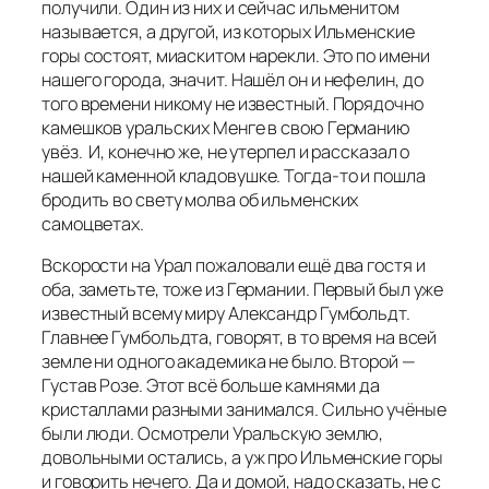
получили. Один из них и сейчас ильменитом
называется, а другой, из которых Ильменские
горы состоят, миаскитом нарекли. Это по имени
нашего города, значит. Нашёл он и нефелин, до
того времени никому не известный. Порядочно
камешков уральских Менге в свою Германию
увёз. И, конечно же, не утерпел и рассказал о
нашей каменной кладовушке. Тогда-то и пошла
бродить во свету молва об ильменских
самоцветах.
Вскорости на Урал пожаловали ещё два гостя и
оба, заметьте, тоже из Германии. Первый был уже
известный всему миру Александр Гумбольдт.
Главнее Гумбольдта, говорят, в то время на всей
земле ни одного академика не было. Второй —
Густав Розе. Этот всё больше камнями да
кристаллами разными занимался. Сильно учёные
были люди. Осмотрели Уральскую землю,
довольными остались, а уж про Ильменские горы
и говорить нечего. Да и домой, надо сказать, не с