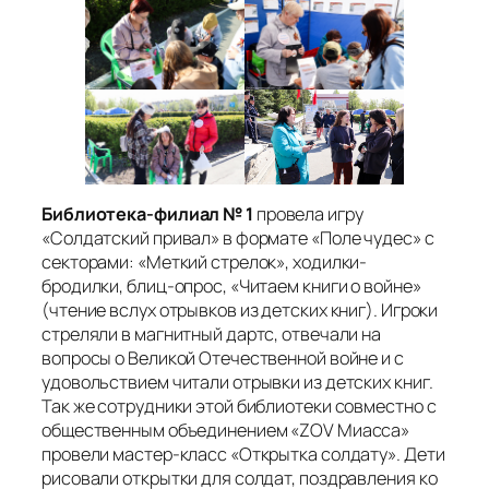
Библиотека-филиал № 1
провела игру
«Солдатский привал» в формате «Поле чудес» с
секторами: «Меткий стрелок», ходилки-
бродилки, блиц-опрос, «Читаем книги о войне»
(чтение вслух отрывков из детских книг). Игроки
стреляли в магнитный дартс, отвечали на
вопросы о Великой Отечественной войне и с
удовольствием читали отрывки из детских книг.
Так же сотрудники этой библиотеки совместно с
общественным объединением «ZOV Миасса»
провели мастер-класс «Открытка солдату». Дети
рисовали открытки для солдат, поздравления ко