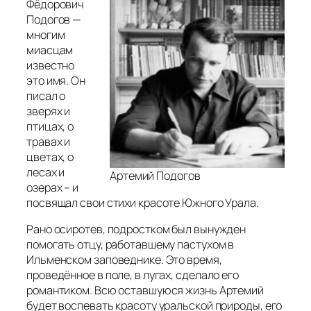
Фёдорович
Подогов —
многим
миасцам
известно
это имя. Он
писал о
зверях и
птицах, о
травах и
цветах, о
лесах и
Артемий Подогов
озерах – и
посвящал свои стихи красоте Южного Урала.
Рано осиротев, подростком был вынужден
помогать отцу, работавшему пастухом в
Ильменском заповеднике. Это время,
проведённое в поле, в лугах, сделало его
романтиком. Всю оставшуюся жизнь Артемий
будет воспевать красоту уральской природы, его