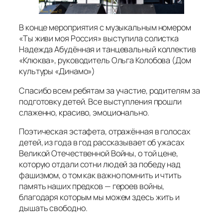
В конце мероприятия с музыкальным номером
«Ты живи моя Россия» выступила солистка
Надежда Абудённая и танцевальный коллектив
«Клюква», руководитель Ольга Колобова (Дом
культуры «Динамо»)
Спасибо всем ребятам за участие, родителям за
подготовку детей. Все выступления прошли
слаженно, красиво, эмоционально.
Поэтическая эстафета, отражённая в голосах
детей, из года в год рассказывает об ужасах
Великой Отечественной Войны, о той цене,
которую отдали сотни людей за победу над
фашизмом, о том как важно помнить и чтить
память наших предков — героев войны,
благодаря которым мы можем здесь жить и
дышать свободно.