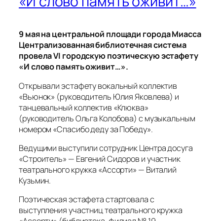
«И слово память оживит…»
9 мая на центральной площади города Миасса
Централизованная библиотечная система
провела VI городскую поэтическую эстафету
«И слово память оживит…».
Открывали эстафету вокальный коллектив
«Вьюнок» (руководитель Юлия Яковлева) и
танцевальный коллектив «Клюква»
(руководитель Ольга Колобова) с музыкальным
номером «Спасибо деду за Победу».
Ведущими выступили сотрудник Центра досуга
«Строитель» — Евгений Сидоров и участник
театрального кружка «Ассорти» — Виталий
Кузьмин.
Поэтическая эстафета стартовала с
выступления участниц театрального кружка