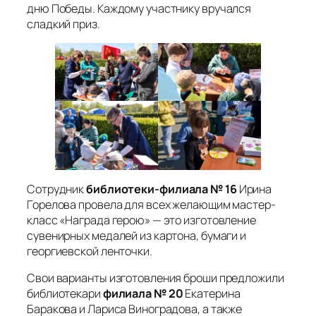
дню Победы. Каждому участнику вручался
сладкий приз.
Сотрудник
библиотеки-филиала № 16
Ирина
Горелова провела для всех желающим мастер-
класс «Награда герою» — это изготовление
сувенирных медалей из картона, бумаги и
георгиевской ленточки.
Свои варианты изготовления броши предложили
библиотекари
филиала № 20
Екатерина
Баракова и Лариса Виноградова, а также