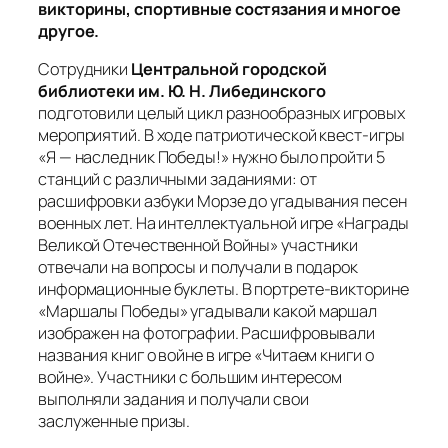
викторины, спортивные состязания и многое
другое.
Сотрудники
Центральной городской
библиотеки им. Ю. Н. Либединского
подготовили целый цикл разнообразных игровых
мероприятий. В ходе патриотической квест-игры
«Я — наследник Победы!» нужно было пройти 5
станций с различными заданиями: от
расшифровки азбуки Морзе до угадывания песен
военных лет. На интеллектуальной игре «Награды
Великой Отечественной Войны» участники
отвечали на вопросы и получали в подарок
информационные буклеты. В портрете-викторине
«Маршалы Победы» угадывали какой маршал
изображен на фотографии. Расшифровывали
названия книг о войне в игре «Читаем книги о
войне». Участники с большим интересом
выполняли задания и получали свои
заслуженные призы.