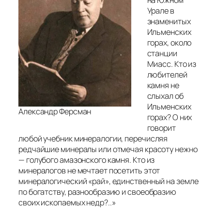
Урале в
знаменитых
Ильменских
горах, около
станции
Миасс. Кто из
любителей
камня не
слыхал об
Ильменских
Александр Ферсман
горах? О них
говорит
любой учебник минералогии, перечисляя
редчайшие минералы или отмечая красоту нежно
— голубого амазонского камня. Кто из
минералогов не мечтает посетить этот
минералогический «рай», единственный на земле
по богатству, разнообразию и своеобразию
своих ископаемых недр?..»