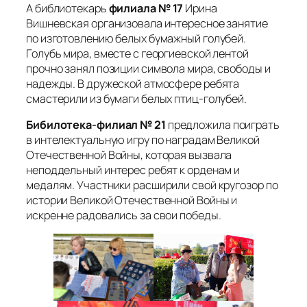
А библиотекарь
филиала № 17
Ирина
Вишневская организовала интересное занятие
по изготовлению белых бумажный голубей.
Голубь мира, вместе с георгиевской лентой
прочно занял позиции символа мира, свободы и
надежды. В дружеской атмосфере ребята
смастерили из бумаги белых птиц-голубей.
Бибилотека-филиал № 21
предложила поиграть
в интелектуальную игру по наградам Великой
Отечественной Войны, которая вызвала
неподдельный интерес ребят к орденам и
медалям. Участники расширили свой кругозор по
истории Великой Отечественной Войны и
искренне радовались за свои победы.