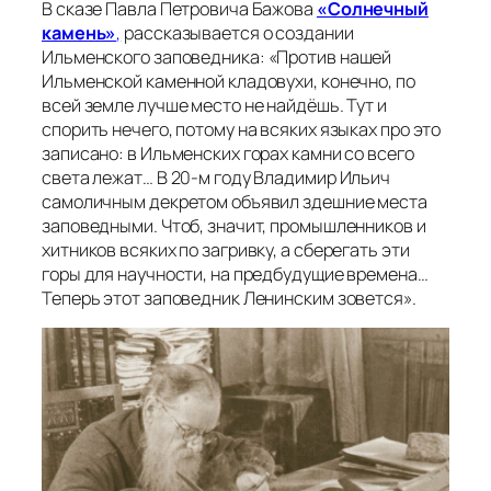
В сказе Павла Петровича Бажова
«Солнечный
камень»
,
рассказывается о создании
Ильменского заповедника:
«Против нашей
Ильменской каменной кладовухи, конечно, по
всей земле лучше место не найдёшь. Тут и
спорить нечего, потому на всяких языках про это
записано: в Ильменских горах камни со всего
света лежат… В 20-м году Владимир Ильич
самоличным декретом объявил здешние места
заповедными. Чтоб, значит, промышленников и
хитников всяких по загривку, а сберегать эти
горы для научности, на предбудущие времена…
Теперь этот заповедник Ленинским зовется»
.