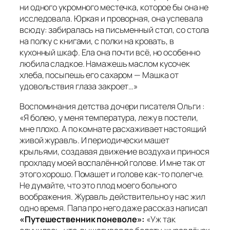
ни одного укромного местечка, которое бы она не
исследовала. Юркая и проворная, она успевала
всюду: забиралась на письменный стол, со стола
на полку с книгами, с полки на кровать, в
кухонный шкаф. Ела она почти всё, но особенно
любила сладкое. Намажешь маслом кусочек
хлеба, посыпешь его сахаром — Машка от
удовольствия глаза закроет…»
Воспоминания детства дочери писателя Ольги
:
«Я болею, у меня температура, лежу в постели,
мне плохо. А по комнате расхаживает настоящий
живой журавль. И периодически машет
крыльями, создавая движение воздуха и принося
прохладу моей воспалённой голове. И мне так от
этого хорошо. Помашет и голове как-то полегче.
Не думайте, что это плод моего больного
воображения. Журавль действительно у нас жил
одно время. Папа про него даже рассказ написал
«Путешественник поневоле»:
«Уж так