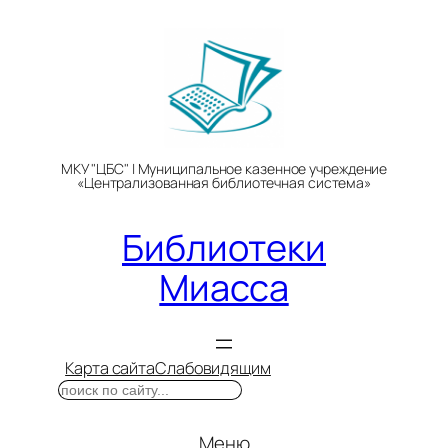
Перейти
к
содержимому
МКУ "ЦБС" | Муниципальное казенное учреждение
«Централизованная библиотечная система»
Библиотеки
Миасса
Карта сайта
Слабовидящим
Поиск
Меню