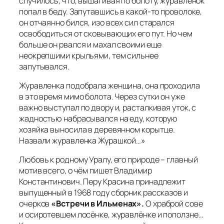
случилось, что, вышагивая по болоту, журавлёнок
попал в беду. Запутавшись в какой-то проволоке,
он отчаянно бился, изо всех сил старался
освободиться от сковывающих его пут. Но чем
больше он рвался и махал своими еще
неокрепшими крыльями, тем сильнее
запутывался.
Журавленка подобрала женщина, она проходила
в это время мимо болота. Через сутки он уже
важно выступал по двору и, расталкивая уток, с
жадностью набрасывался на еду, которую
хозяйка выносила в деревянном корытце.
Назвали журавленка Журашкой…»
Любовь к родному Уралу, его природе – главный
мотив всего, о чём пишет Владимир
Константинович. Перу Красина принадлежит
выпущенный в 1968 году сборник рассказов и
очерков
«Встречи в Ильменах».
О храброй сове
и осиротевшем лосёнке, журавлёнке и поползне…