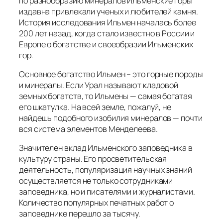
по разнообразию минералов Ильменские горы
издавна привлекали ученых и любителей камня.
История исследования Ильмен началась более
200 лет назад, когда стало известно в России и
Европе о богатстве и своеобразии Ильменских
гор.
Основное богатство Ильмен – это горные породы
и минералы. Если Урал называют кладовой
земных богатств, то Ильмены — самая богатая
его шкатулка. На всей земле, пожалуй, не
найдешь подобного изобилия минералов — почти
вся система элементов Менделеева.
Значителен вклад Ильменского заповедника в
культуру страны. Его просветительская
деятельность, популяризация научных знаний
осуществляется не только сотрудниками
заповедника, но и писателями и журналистами.
Количество популярных печатных работ о
заповеднике перешло за тысячу.