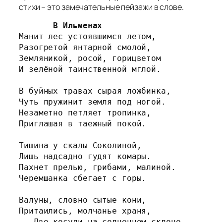
стихи – это замечательные пейзажи в слове.
В Ильменах
Манит лес устоявшимся летом,

Разогретой янтарной смолой,

Земляникой, росой, горицветом

И зелёной таинственной мглой.

В буйных травах сырая ложбинка,

Чуть пружинит земля под ногой.

Незаметно петляет тропинка,

Приглашая в таежный покой.

Тишина у скалы Соколиной,

Лишь надсадно гудят комары.

Пахнет прелью, грибами, малиной.

Черемшанка сбегает с горы.

Валуны, словно сытые кони,

Притаились, молчанье храня,

...Две косули на солнечном склоне
