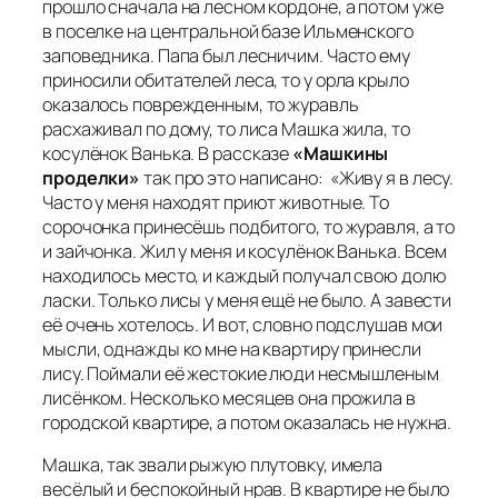
прошло сначала на лесном кордоне, а потом уже
в поселке на центральной базе Ильменского
заповедника. Папа был лесничим. Часто ему
приносили обитателей леса, то у орла крыло
оказалось поврежденным, то журавль
расхаживал по дому, то лиса Машка жила, то
косулёнок Ванька
.
В рассказе
«
Машкины
проделки»
так про это написано:
«Живу я в лесу.
Часто у меня находят приют животные. То
сорочонка принесёшь подбитого, то журавля, а то
и зайчонка. Жил у меня и косулёнок Ванька. Всем
находилось место, и каждый получал свою долю
ласки. Только лисы у меня ещё не было. А завести
её очень хотелось. И вот, словно подслушав мои
мысли, однажды ко мне на квартиру принесли
лису. Поймали её жестокие люди несмышленым
лисёнком. Несколько месяцев она прожила в
городской квартире, а потом оказалась не нужна.
Машка, так звали рыжую плутовку, имела
весёлый и беспокойный нрав. В квартире не было