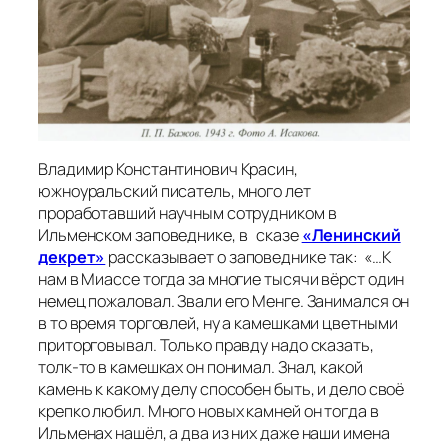
Владимир Константинович Красин,
южноуральский писатель, много лет
проработавший научным сотрудником в
Ильменском заповеднике, в
сказе
«Ленинский
декрет»
рассказывает о заповеднике так:
«
…К
нам в Миассе тогда за многие тысячи вёрст один
немец пожаловал. Звали его Менге. Занимался он
в то время торговлей, ну а камешками цветными
приторговывал. Только правду надо сказать,
толк-то в камешках он понимал. Знал, какой
камень к какому делу способен быть, и дело своё
крепко любил. Много новых камней он тогда в
Ильменах нашёл, а два из них даже наши имена