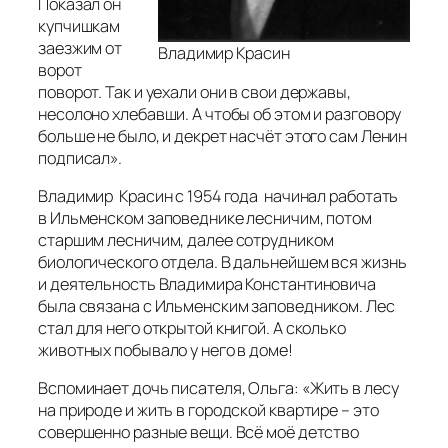
Показал он
купчишкам
заезжим от
Владимир Красин
ворот
поворот. Так и уехали они в свои державы,
несолоно хлебавши. А чтобы об этом и разговору
больше не было, и декрет насчёт этого сам Ленин
подписал».
Владимир Красин с 1954 года начинал работать
в Ильменском заповеднике лесничим, потом
старшим лесничим, далее сотрудником
биологического отдела. В дальнейшем вся жизнь
и деятельность Владимира Константиновича
была связана с Ильменским заповедником. Лес
стал для него открытой книгой. А сколько
животных побывало у него в доме!
Вспоминает дочь писателя, Ольга: «
Жить в лесу
на природе и жить в городской квартире – это
совершенно разные вещи. Всё моё детство