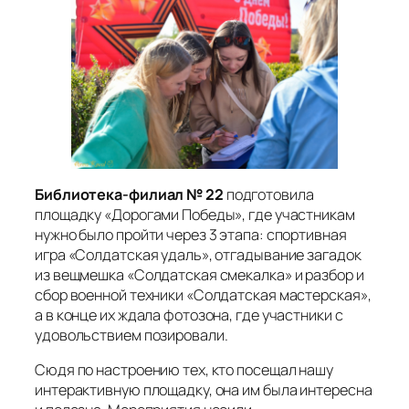
Библиотека-филиал № 22
подготовила
площадку «Дорогами Победы», где участникам
нужно было пройти через 3 этапа: спортивная
игра «Солдатская удаль», отгадывание загадок
из вещмешка «Солдатская смекалка» и разбор и
сбор военной техники «Солдатская мастерская»,
а в конце их ждала фотозона, где участники с
удовольствием позировали.
Сюдя по настроению тех, кто посещал нашу
интерактивную площадку, она им была интересна