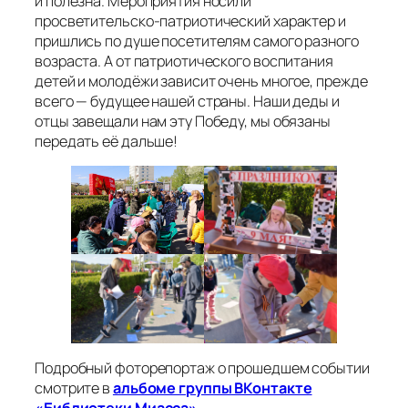
и полезна. Мероприятия носили
просветительско-патриотический характер и
пришлись по душе посетителям самого разного
возраста. А от патриотического воспитания
детей и молодёжи зависит очень многое, прежде
всего — будущее нашей страны. Наши деды и
отцы завещали нам эту Победу, мы обязаны
передать её дальше!
Подробный фоторепортаж о прошедшем событии
смотрите в
альбоме группы ВКонтакте