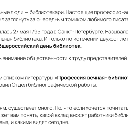
ные люди — библиотекари. Настоящие профессионалы 
ил заглянуть за очередным томиком любимого писат
лась 27 мая 1795 года в Санкт-Петербурге. Называ
ьная библиотека. И только по истечении двухсот лет
бщероссийский день библиотек
.
чь внимание общественности к труду представителей
м списком литературы «
Профессия вечная- библио
овил Отдел библиографической работы.
ям, существует много. Но, что если хочется почита
ет вам понять, какой вклад вносят работники библио
емя, и какими видят сегодня.