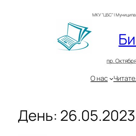
Перейти
к
МКУ "ЦБС" | Муницип
содержимому
Би
пр. Октября
О нас
Читате
День:
26.05.2023