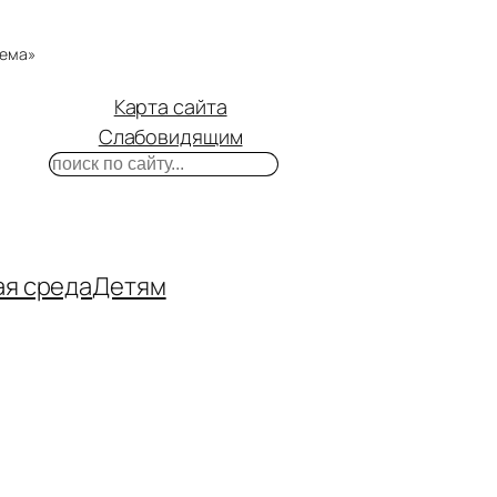
тема»
Карта сайта
Слабовидящим
Поиск
m
ube
нтакте
ая среда
Детям