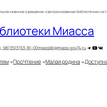
альное казенное учреждение «Централизованная библиотечная сис
блиотеки Миасса
Telegra
YouT
ВКо
, 9
8(3513)53-81-00
miasslib@miass.gov74.ru
лям
ПроЧтение
Малая родина
Доступн