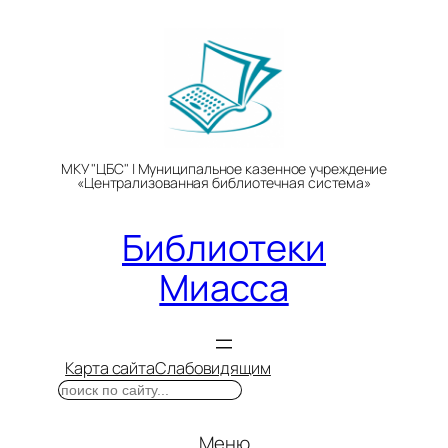
Перейти
к
содержимому
МКУ "ЦБС" | Муниципальное казенное учреждение
«Централизованная библиотечная система»
Библиотеки
Миасса
Карта сайта
Слабовидящим
Поиск
Меню