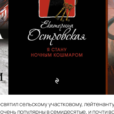
святил сельскому участковому, лейтенант
и очень популярны в семидесятые, и почти в