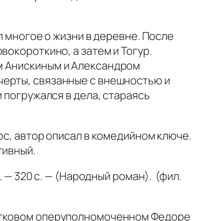
л многое о жизни в деревне. После
вокороткино, а затем и Тогур.
м Анискиным и Александром
черты, связанные с внешностью и
 погружался в дела, стараясь
ос, автор описал в комедийном ключе.
тивный.
. — 320 с. — (Народный роман). (фил.
астковом оперуполномоченном Федоре