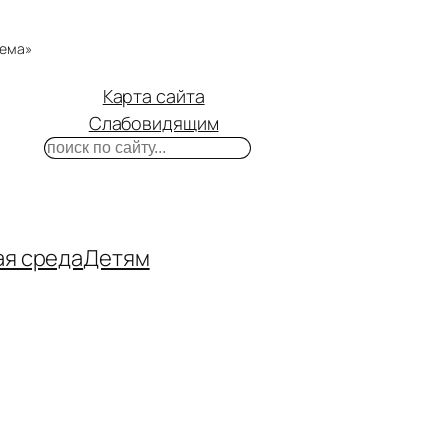
тема»
Карта сайта
Слабовидящим
Поиск
m
ube
нтакте
ая среда
Детям