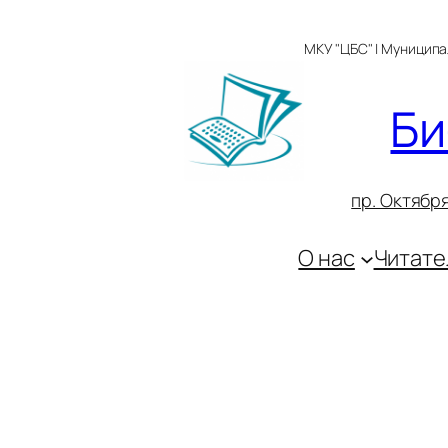
Перейти
к
МКУ "ЦБС" | Муницип
содержимому
Би
пр. Октября
О нас
Читате