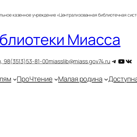
альное казенное учреждение «Централизованная библиотечная сис
блиотеки Миасса
Telegra
YouT
ВКо
, 9
8(3513)53-81-00
miasslib@miass.gov74.ru
лям
ПроЧтение
Малая родина
Доступн