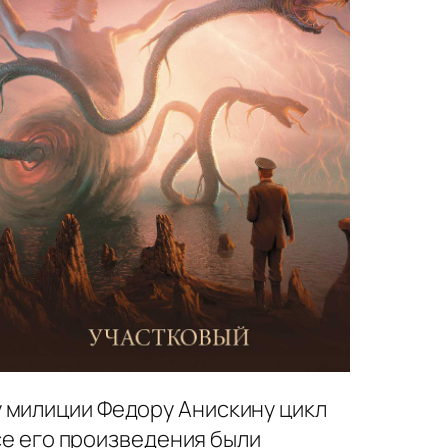
у милиции Федору Анискину цикл
се его произведения были