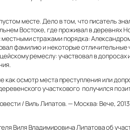
устом месте. Дело в том, что писатель зна
льнем Востоке, где проживал в деревнях Но
с местными стражами порядка: Александро
овал фамилию и некоторые отличительные 
ицейскому ремеслу: участвовал в допросах и
ния.
е как осмотр места преступления или допр
 деревенского участкового получился пози
повести / Виль Липатов. — Москва: Вече, 2013
ателя Виля Владимировича Липатова об уч