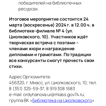
победителей на библиотечных
ресурсах.
Итоговое мероприятие состоится 24
марта (воскресенье) 2024 г. в 12.00 ч. в
библиотеке-филиале № 4 (ул.
Циолковского, 10). Участников ждёт
творческая встреча с поэтами –
членами жюри и награждение
дипломами и грамотами. По традиции
все конкурсанты смогут прочесть свои
стихи.
Адрес Оргкомитета:
456320, г. Миасс, ул. Циолковского, 10; тел.
8 (351) 325-59-37; 8 919 308 1683
е-mail: ordyhanova.ui@miass.gov74.ru;
группа ВК «
Библиотека на Циолковского
«