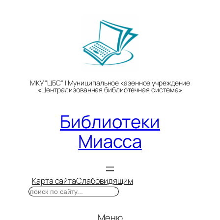
Перейти
к
содержимому
МКУ "ЦБС" | Муниципальное казенное учреждение
«Централизованная библиотечная система»
Библиотеки
Миасса
Карта сайта
Слабовидящим
Поиск
Меню