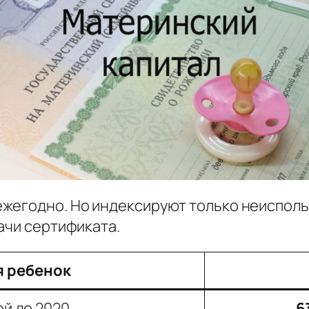
ежегодно. Но индексируют только неиспол
ачи сертификата.
я ребенок
ой до 2020
6