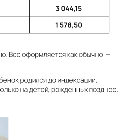
3 044,15
1 578,50
но. Все оформляется как обычно —
ебенок родился до индексации,
лько на детей, рожденных позднее.