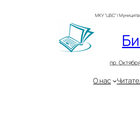
Перейти
к
МКУ "ЦБС" | Муницип
содержимому
Би
пр. Октября
О нас
Читате