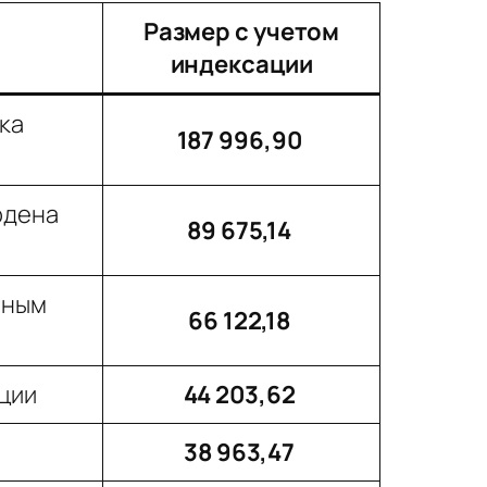
Размер с учетом
индексации
ка
187 996,90
рдена
89 675,14
лным
66 122,18
ции
44 203,62
38 963,47