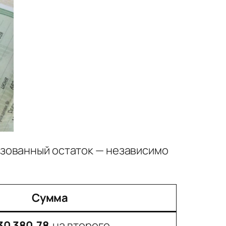
ьзованный остаток — независимо
Сумма
30 380,78
на второго