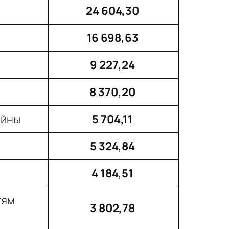
24 604,30
16 698,63
9 227,24
8 370,20
ойны
5 704,11
5 324,84
4 184,51
тям
3 802,78