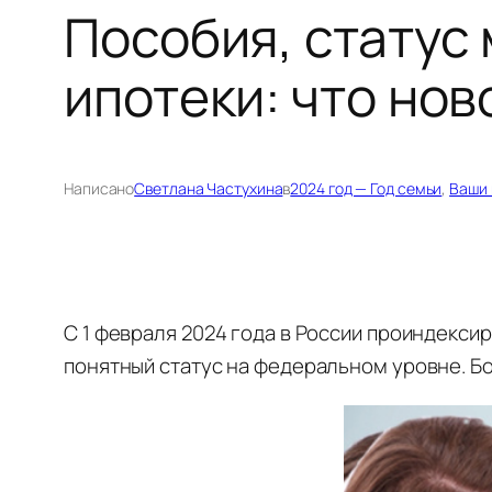
Пособия, статус
ипотеки: что нов
Написано
Светлана Частухина
в
2024 год — Год семьи
, 
Ваши 
С 1 февраля 2024 года в России проиндекси
понятный статус на федеральном уровне. Бо