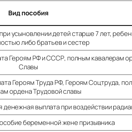
Вид пособия
ри усыновлении детей старше 7 лет, ребен
ностью либо братьев и сестер
та Героям РФ и СССР, полным кавалерам о
Славы
та Героям Труда РФ, Героям Соцтруда, по
ам ордена Трудовой славы
 денежная выплата при воздействии радиа
особие беременной жене призывника