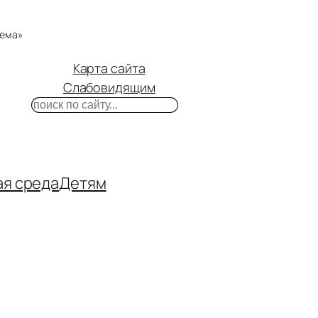
тема»
Карта сайта
Слабовидящим
Поиск
m
ube
нтакте
ая среда
Детям