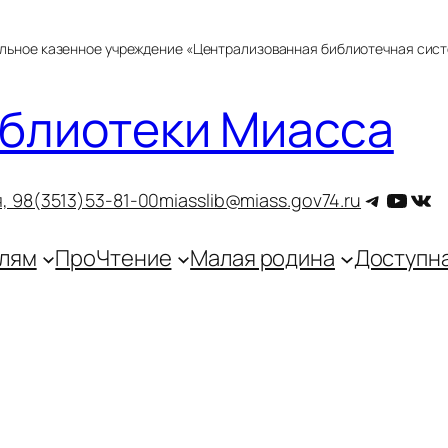
альное казенное учреждение «Централизованная библиотечная сис
блиотеки Миасса
Telegra
YouT
ВКо
, 9
8(3513)53-81-00
miasslib@miass.gov74.ru
лям
ПроЧтение
Малая родина
Доступн