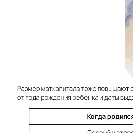
Размер маткапитала тоже повышают 
от года рождения ребенка и даты выд
Когда родилс
Первый и втор