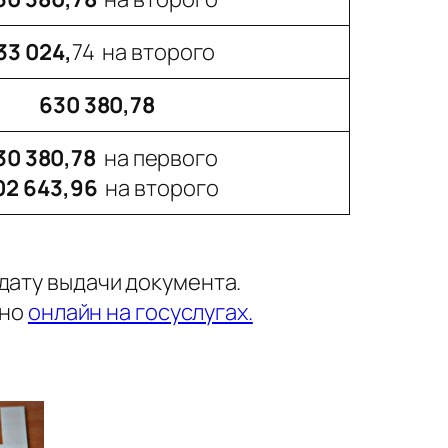
33 024,
74 на второго
630 380,78
30 380,78
на первого
02 643,96
на второго
дату выдачи документа.
жно
онлайн на госуслугах.