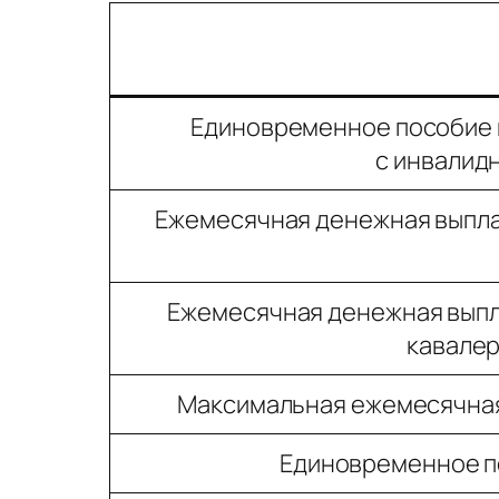
Единовременное пособие п
с инвалид
Ежемесячная денежная выпла
Ежемесячная денежная выпла
кавалер
Максимальная ежемесячная
Единовременное п