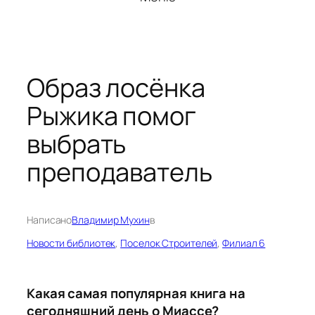
Образ лосёнка
Рыжика помог
выбрать
преподаватель
Написано
Владимир Мухин
в
Новости библиотек
, 
Поселок Строителей
, 
Филиал 6
Какая самая популярная книга на
сегодняшний день о Миассе?