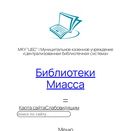
Перейти
к
содержимому
МКУ "ЦБС" | Муниципальное казенное учреждение
«Централизованная библиотечная система»
Библиотеки
Миасса
Карта сайта
Слабовидящим
Поиск
Меню