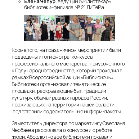
Елена Чепур
, ведущий библиотекарь
библиотеки-филиала № 21 ЛиТеРа
Кроме того, на праздничном мероприятии были
подведены итоги смотра-конкурса
профессионального мастерства, приуроченного
к Году народного единства, который проходил в
рамках Всероссийской акции «Библионочь».
Библиотеки организовали тематические
площадки, раскрывающие быт, традиции
культуру, обычаи разных народов России,
проживающих на территории нашей области,
подготовили содержательные информ-пакеты.
Заместитель директора по маркетингу Светлана
Чербаева рассказала о конкурсе и о работе
жюри. Абсолютно все библиотеки показали