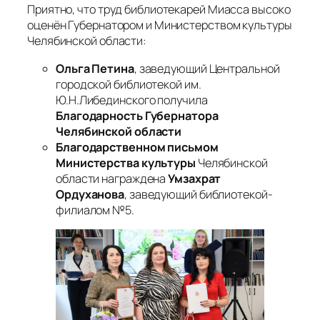
Приятно, что труд библиотекарей Миасса высоко
оценён Губернатором и Министерством культуры
Челябинской области:
Ольга Петина
, заведующий Центральной
городской библиотекой им.
Ю.Н.Либединского получила
Благодарность Губернатора
Челябинской области
Благодарственном письмом
Министерства культуры
Челябинской
области награждена
Умзахрат
Ордуханова
, заведующий библиотекой-
филиалом №5.