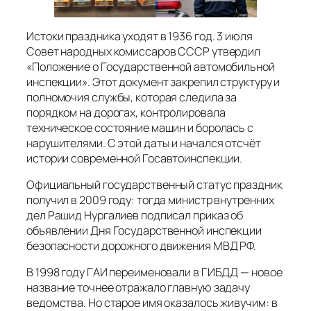
Истоки праздника уходят в 1936 год. 3 июля
Совет народных комиссаров СССР утвердил
«Положение о Государственной автомобильной
инспекции». Этот документ закрепил структуру и
полномочия службы, которая следила за
порядком на дорогах, контролировала
техническое состояние машин и боролась с
нарушителями. С этой даты и начался отсчёт
истории современной Госавтоинспекции.
Официальный государственный статус праздник
получил в 2009 году: тогда министр внутренних
дел Рашид Нургалиев подписал приказ об
объявлении Дня Государственной инспекции
безопасности дорожного движения МВД РФ.
В 1998 году ГАИ переименовали в ГИБДД — новое
название точнее отражало главную задачу
ведомства. Но старое имя оказалось живучим: в