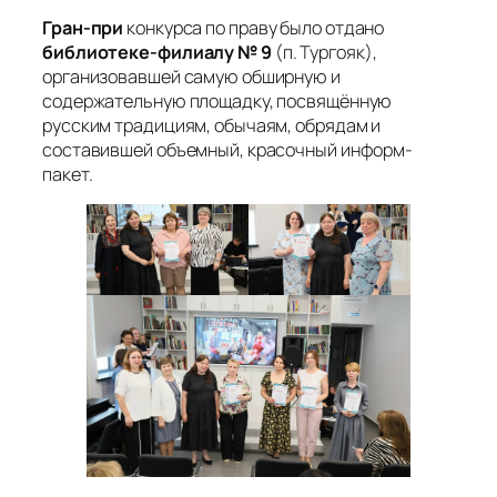
Гран-при
конкурса по праву было отдано
библиотеке-филиалу № 9
(п. Тургояк),
организовавшей самую обширную и
содержательную площадку, посвящённую
русским традициям, обычаям, обрядам и
составившей объемный, красочный информ-
пакет.