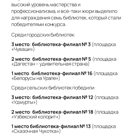
высокий уровень мастерства и
профессионализма, и все-таки жюри выделило
для награждения семь библиотек, который стали
победителями конкурса.
Среди городских библиотек:
3 место
:
библиотека-филиал № 3
(площадка
«Чуваши»)
2 место
:
библиотека-филиал № 5
(площадка
«Дагестан – удивительная страна)
1 место
:
библиотека-филиал № 16
(площадка
«Белорусы на Урале»)
Среди сельских библиотек победили:
3 место:
библиотека-филиал № 12
(площадка
«Удмурты»)
2 место
:
библиотека-филиал № 18
(площадка
«Узбекский колорит»)
1 место
библиотека-филиал № 13
(площадка
«Сказочная Чукотка»)