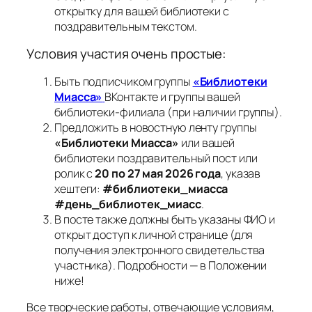
открытку для вашей библиотеки с
поздравительным текстом.
Условия участия очень простые:
Быть подписчиком группы
«Библиотеки
Миасса»
ВКонтакте и группы вашей
библиотеки-филиала (при наличии группы).
Предложить в новостную ленту группы
«Библиотеки Миасса»
или вашей
библиотеки поздравительный пост или
ролик с
20 по 27 мая 2026 года
, указав
хештеги:
#библиотеки_
миасса
#день
_библиотек_миасс
.
В посте также должны быть указаны ФИО и
открыт доступ к личной странице (для
получения электронного свидетельства
участника). Подробности — в Положении
ниже!
Все творческие работы, отвечающие условиям,