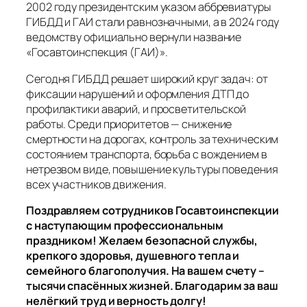
2002 году президентским указом аббревиатуры
ГИБДД и ГАИ стали равнозначными, а в 2024 году
ведомству официально вернули название
«Госавтоинспекция (ГАИ)».
Сегодня ГИБДД решает широкий круг задач: от
фиксации нарушений и оформления ДТП до
профилактики аварий, и просветительской
работы. Среди приоритетов — снижение
смертности на дорогах, контроль за техническим
состоянием транспорта, борьба с вождением в
нетрезвом виде, повышение культуры поведения
всех участников движения.
Поздравляем сотрудников Госавтоинспекции
с наступающим профессиональным
праздником! Желаем безопасной службы,
крепкого здоровья, душевного тепла и
семейного благополучия. На вашем счету –
тысячи спасённых жизней. Благодарим за ваш
нелёгкий труд и верность долгу!