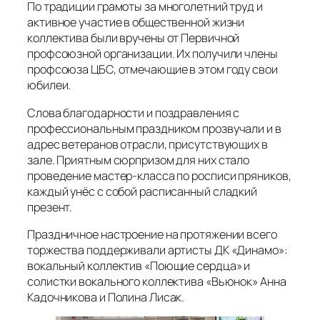
По традиции грамоты за многолетний труд и
активное участие в общественной жизни
коллектива были вручены от Первичной
профсоюзной организации. Их получили члены
профсоюза ЦБС, отмечающие в этом году свои
юбилеи.
Слова благодарности и поздравления с
профессиональным праздником прозвучали и в
адрес ветеранов отрасли, присутствующих в
зале. Приятным сюрпризом для них стало
проведение мастер-класса по росписи пряников,
каждый унёс с собой расписанный сладкий
презент.
Праздничное настроение на протяжении всего
торжества поддерживали артисты ДК «Динамо»:
вокальный коллектив «Поющие сердца» и
солистки вокального коллектива «Вьюнок» Анна
Кадочникова и Полина Лисак.