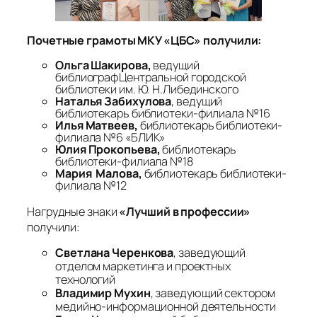
Почетные грамоты МКУ «ЦБС» получили:
Ольга Шакирова,
ведущий
библиографЦентральной городской
библиотеки им. Ю. Н.Либединского
Наталья Забихулова
, ведущий
библиотекарь библиотеки-филиала №16
Илья Матвеев,
библиотекарь библиотеки-
филиала №6 «БЛИК»
Юлия Прокопьева,
библиотекарь
библиотеки-филиала №18
Мария Малова,
библиотекарь библиотеки-
филиала №12
Нагрудные знаки
«Лучший в профессии»
получили:
Светлана Черенкова
, заведующий
отделом маркетинга и проектных
технологий
Владимир Мухин
, заведующий сектором
медийно-информационной деятельности