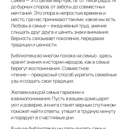
Семья — это целый мир чувств: от тихой радости
до бурных споров, от заботы до совместных
мечтаний. Это опора в непростые времена и
место, где нас принимают такими, какие мы есть.
Любовь в семье — ежедневный труд, умение
слышать друг друга и ценить знаки внимания.
Верность связывает поколения, передавая
традиции и ценности.
Библиотека во многом похожа на семью: здесь
хранят знания и истории народов, как в семье
берегут воспоминания. Совместное
чтение — прекрасный способ укрепить семейные
узы и создать свои традиции.
Желаем каждой семье гармонии и
взаимопонимания. Пусть в вашем доме царят
уют и доверие, а книга станет верным спутником:
поможет найти ответы, утешит в трудную минуту
и порадует в счастливые дни.
В наших библиотеках мы рады видеть семьи