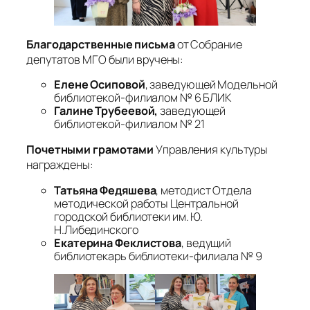
Благодарственные письма
от Собрание
депутатов МГО были вручены:
Елене Осиповой
, заведующей Модельной
библиотекой-филиалом № 6 БЛИК
Галине Трубеевой,
заведующей
библиотекой-филиалом № 21
Почетными грамотами
Управления культуры
награждены:
Татьяна Федяшева
, методист Отдела
методической работы Центральной
городской библиотеки им. Ю.
Н.Либединского
Екатерина Феклистова
, ведущий
библиотекарь библиотеки-филиала № 9