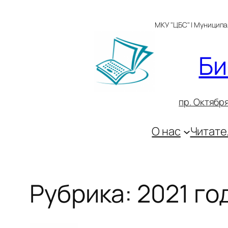
Перейти
к
МКУ "ЦБС" | Муницип
содержимому
Би
пр. Октября
О нас
Читате
Рубрика:
2021 го