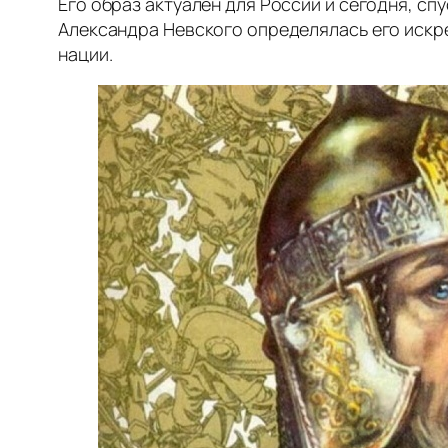
Его образ актуален для России и сегодня, с
Александра Невского определялась его искр
нации.