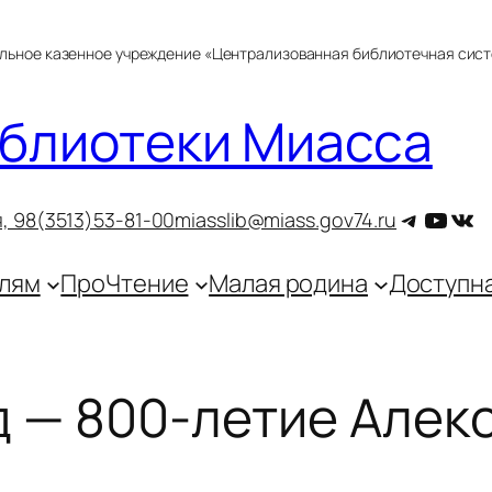
альное казенное учреждение «Централизованная библиотечная сис
блиотеки Миасса
Telegra
YouT
ВКо
, 9
8(3513)53-81-00
miasslib@miass.gov74.ru
лям
ПроЧтение
Малая родина
Доступн
д — 800-летие Алек