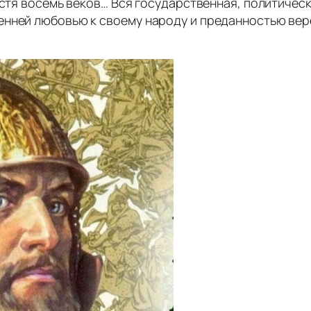
пустя восемь веков… Вся государственная, политиче
енней любовью к своему народу и преданностью вере