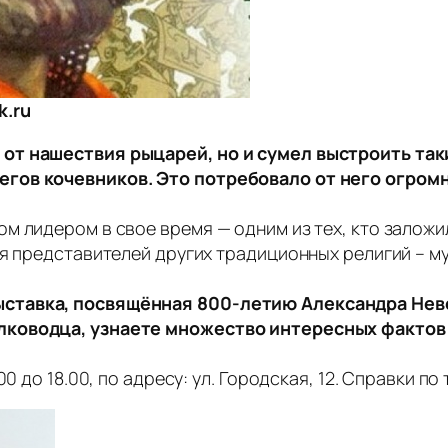
k.ru
от нашествия рыцарей, но и сумел выстроить так
гов кочевников. Это потребовало от него огром
м лидером в свое время — одним из тех, кто заложи
ля представителей других традиционных религий – му
ставка, посвящённая 800-летию Александра Невск
лководца, узнаете множество интересных фактов 
0 до 18.00, по адресу: ул. Городская, 12. Справки по