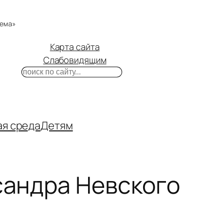
тема»
Карта сайта
Слабовидящим
Поиск
m
ube
нтакте
ая среда
Детям
сандра Невского