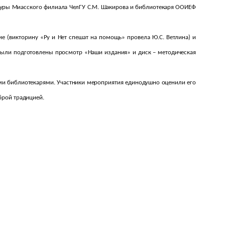
атуры Миасского филиала ЧелГУ С.М. Шакирова и библиотекаря ООИЕФ
 (викторину «Ру и Нет спешат на помощь» провела Ю.С. Ветлина) и
были подготовлены просмотр «Наши издания» и диск – методическая
ми библиотекарями. Участники мероприятия единодушно оценили его
брой традицией.