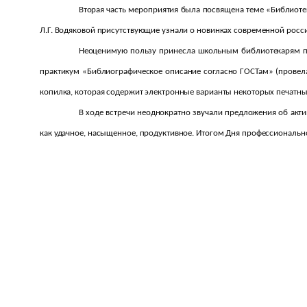
Вторая часть мероприятия была посвящена теме «Библиоте
Л.Г. Водяковой присутствующие узнали о новинках современной росси
Неоценимую пользу принесла школьным библиотекарям пра
практикум «Библиографическое описание согласно ГОСТам» (провел
копилка, которая содержит электронные варианты некоторых печатны
В ходе встречи неоднократно звучали предложения об ак
как удачное, насыщенное, продуктивное. Итогом Дня профессиональн