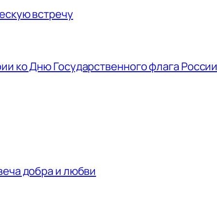
ескую встречу
ии ко Дню Государственного флага Росси
веча добра и любви