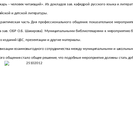
карь – человек читающий». Из докладов зав. кафедрой русского языка и литер
йской и детской литературы.
ктическая часть Дня профессионального общения: показательное мероприятие
а зав. ОБР О.Б. Шакирова). Муниципальными библиотекарями к мероприятию 
х изданий ЦБС, презентации и другие материалы.
тивизации взаимовыгодного сотрудничества между муниципальными и школьны
ого общения стало общее решение, что подобные мероприятия должны стать до