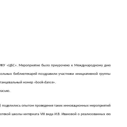
 МКУ «ЦБС». Мероприятие было приурочено к Международному дню
ольных библиотекарей поздравили участники инициативной группы
 танцевальный номер «book-dance».
асько.
ова) поделились опытом проведения таких инновационных мероприятий
текой школы-интерната VIII вида И.В. Ивановой о реализованных ею