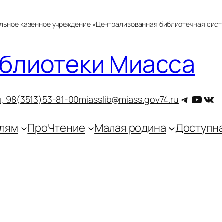
альное казенное учреждение «Централизованная библиотечная сис
блиотеки Миасса
Telegra
YouT
ВКо
, 9
8(3513)53-81-00
miasslib@miass.gov74.ru
лям
ПроЧтение
Малая родина
Доступн