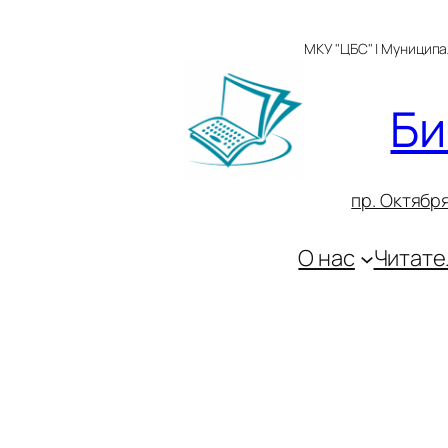
Перейти
к
МКУ "ЦБС" | Муницип
содержимому
Би
пр. Октября
О нас
Читате