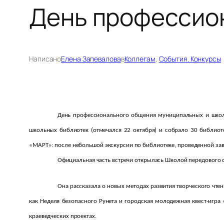
День профессио
Написано
Елена Запевалова
в
Коллегам
, 
События. Конкурсы
День профессионального общения муниципальных и шко
школьных библиотек (отмечался 22 октября) и собрало 30 библи
«МАРТ»: после небольшой экскурсии по библиотеке, проведенной за
Официальная часть встречи открылась Школой передового о
Она рассказала о новых методах развития творческого чте
как Неделя безопасного Рунета и городская молодежная квест-игра
краеведческих проектах.