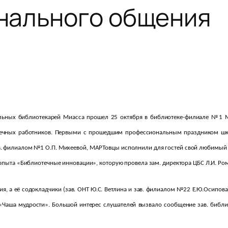
нального общения
льных библиотекарей Миасса прошел 25 октября в библиотеке-филиале №1
отечных работников. Первыми с прошедшим профессиональным праздником шк
в. филиалом №1 О.П. Михеевой, МАРТовцы исполнили для гостей свой любимый
пыта «Библиотечные инновации», которую провела зам. директора ЦБС Л.И. Ром
ния, а её содокладчики (зав. ОНТ Ю.С. Ветлина и зав. филиалом №22 Е.Ю.Осип
 «Чаша мудрости». Большой интерес слушателей вызвало сообщение зав. библио