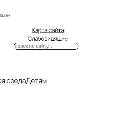
тема»
Карта сайта
Слабовидящим
Поиск
m
ube
нтакте
ая среда
Детям