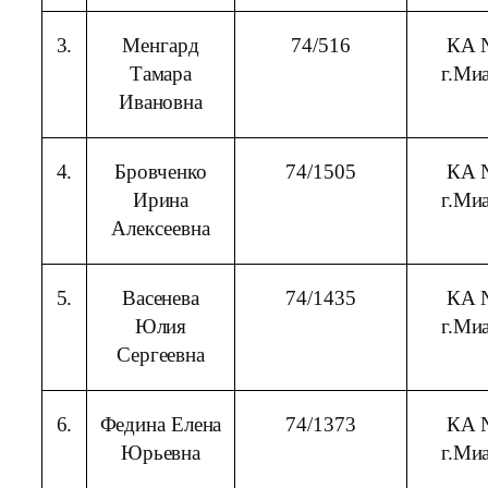
3.
Менгард
74/516
КА 
Тамара
г.Ми
Ивановна
4.
Бровченко
74/1505
КА 
Ирина
г.Ми
Алексеевна
5.
Васенева
74/1435
КА 
Юлия
г.Ми
Сергеевна
6.
Федина Елена
74/1373
КА 
Юрьевна
г.Ми