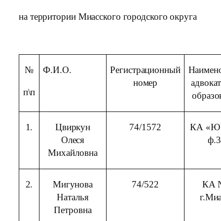
на территории Миасского городского округа
№
Ф.И.О.
Регистрационный
Наимен
номер
адвока
п\п
образо
1.
Цвиркун
74/1572
КА «Ю
Олеся
ф.
Михайловна
2.
Мигунова
74/522
КА 
Наталья
г.Ми
Петровна