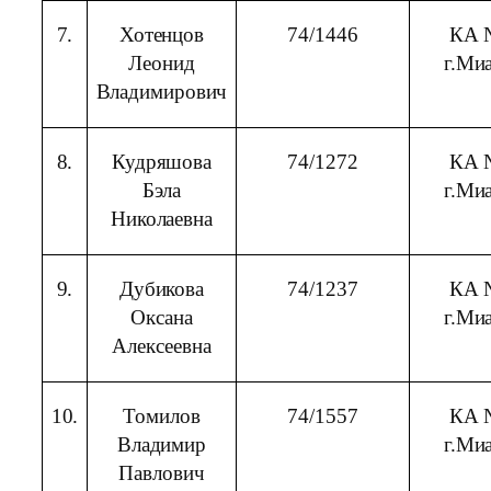
7.
Хотенцов
74/1446
КА 
Леонид
г.Ми
Владимирович
8.
Кудряшова
74/1272
КА 
Бэла
г.Ми
Николаевна
9.
Дубикова
74/1237
КА 
Оксана
г.Ми
Алексеевна
10.
Томилов
74/1557
КА 
Владимир
г.Ми
Павлович