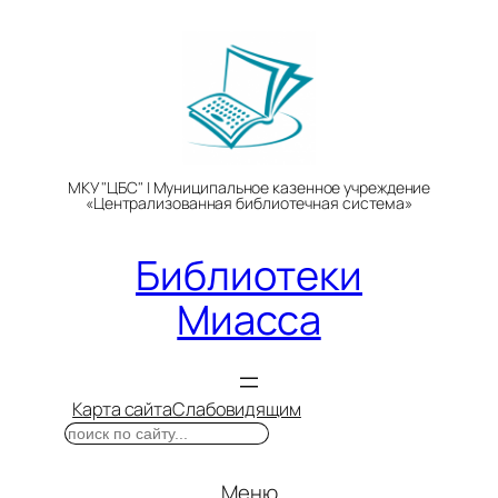
Перейти
к
содержимому
МКУ "ЦБС" | Муниципальное казенное учреждение
«Централизованная библиотечная система»
Библиотеки
Миасса
Карта сайта
Слабовидящим
Поиск
Меню