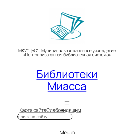
Перейти
к
содержимому
МКУ "ЦБС" | Муниципальное казенное учреждение
«Централизованная библиотечная система»
Библиотеки
Миасса
Карта сайта
Слабовидящим
Поиск
Меню