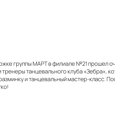
держке группы МАРТ в филиале №21 прошел 
и тренеры танцевального клуба «Зебра», ко
азминку и танцевальный мастер-класс. По
гко!