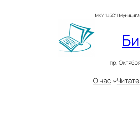
Перейти
к
МКУ "ЦБС" | Муницип
содержимому
Би
пр. Октября
О нас
Читате