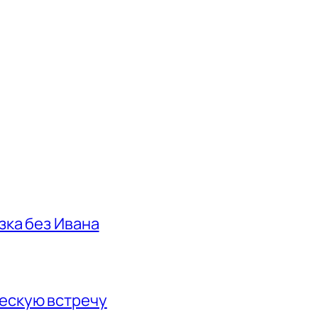
азка без Ивана
ескую встречу