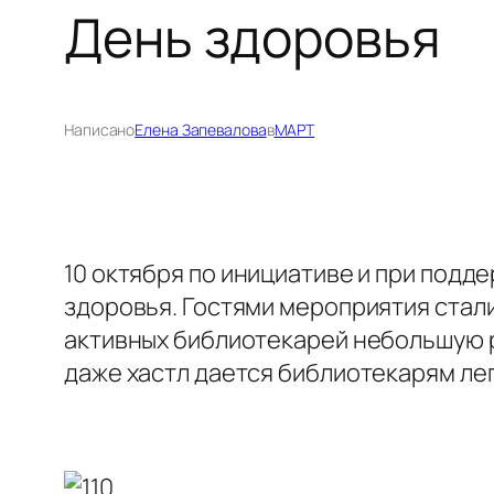
День здоровья
Написано
Елена Запевалова
в
МАРТ
10 октября по инициативе и при под
здоровья. Гостями мероприятия стал
активных библиотекарей небольшую р
даже хастл дается библиотекарям ле