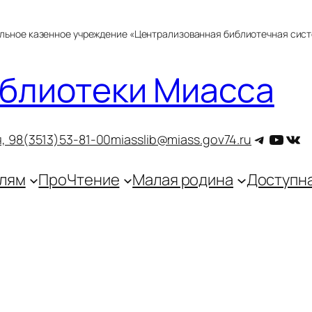
альное казенное учреждение «Централизованная библиотечная сис
блиотеки Миасса
Telegra
YouT
ВКо
, 9
8(3513)53-81-00
miasslib@miass.gov74.ru
лям
ПроЧтение
Малая родина
Доступн