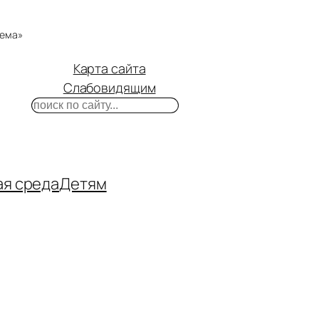
тема»
Карта сайта
Слабовидящим
Поиск
m
ube
нтакте
ая среда
Детям