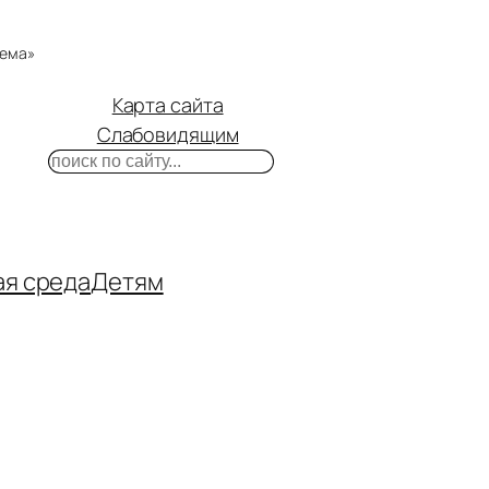
тема»
Карта сайта
Слабовидящим
Поиск
m
ube
нтакте
ая среда
Детям