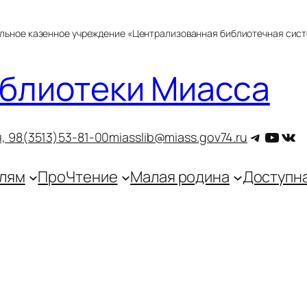
альное казенное учреждение «Централизованная библиотечная сис
блиотеки Миасса
Telegra
YouT
ВКо
, 9
8(3513)53-81-00
miasslib@miass.gov74.ru
лям
ПроЧтение
Малая родина
Доступн