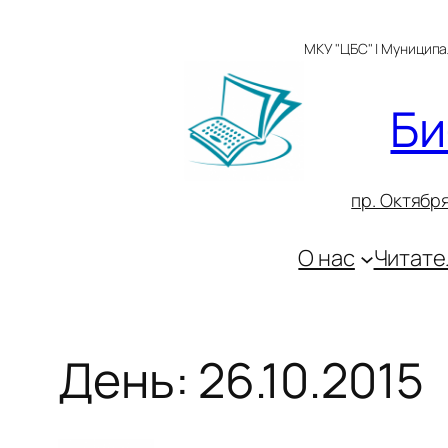
Перейти
к
МКУ "ЦБС" | Муницип
содержимому
Би
пр. Октября
О нас
Читате
День:
26.10.2015