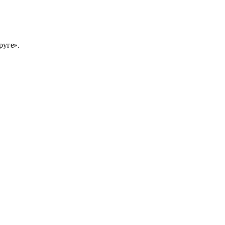
руге».