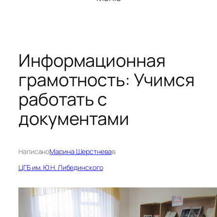
Информационная
грамотность: Учимся
работать с
документами
Написано
Марина Шерстнева
в
ЦГБ им. Ю.Н. Либединского