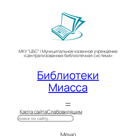
Перейти
к
содержимому
МКУ "ЦБС" | Муниципальное казенное учреждение
«Централизованная библиотечная система»
Библиотеки
Миасса
Карта сайта
Слабовидящим
Поиск
Меню