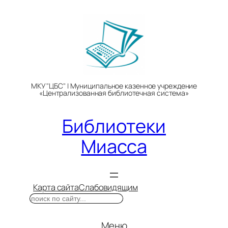
Перейти
к
содержимому
МКУ "ЦБС" | Муниципальное казенное учреждение
«Централизованная библиотечная система»
Библиотеки
Миасса
Карта сайта
Слабовидящим
Поиск
Меню