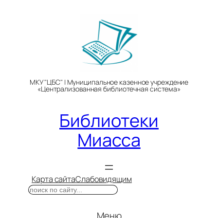
Перейти
к
содержимому
МКУ "ЦБС" | Муниципальное казенное учреждение
«Централизованная библиотечная система»
Библиотеки
Миасса
Карта сайта
Слабовидящим
Поиск
Меню