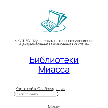
Перейти
к
содержимому
МКУ "ЦБС" | Муниципальное казенное учреждение
«Централизованная библиотечная система»
Библиотеки
Миасса
Карта сайта
Слабовидящим
Поиск
Меню