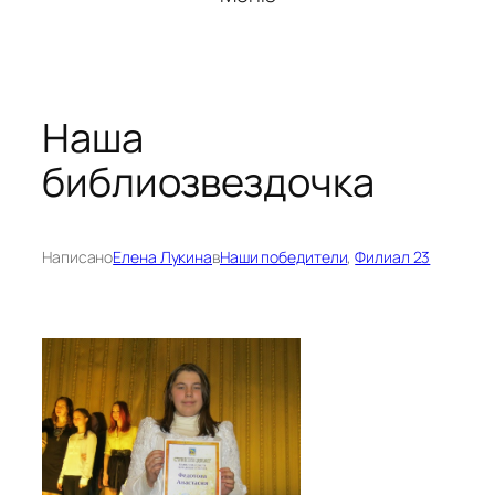
Наша
библиозвездочка
Написано
Елена Лукина
в
Наши победители
, 
Филиал 23