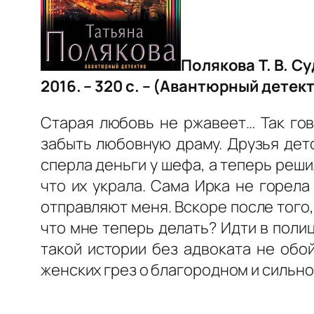
Полякова Т. В. С
2016. – 320 с. – (Авантюрный детект
Старая любовь не ржавеет… Так гов
забыть любовную драму. Друзья дет
сперла деньги у шефа, а теперь реш
что их украла. Сама Ирка не горел
отправляют меня. Вскоре после того, 
что мне теперь делать? Идти в поли
такой истории без адвоката не обо
женских грез о благородном и сильно