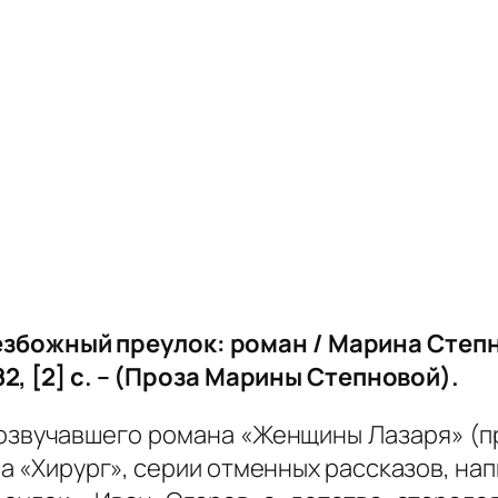
езбожный преулок: роман / Марина Степн
2, [2] с. – (Проза Марины Степновой).
розвучавшего романа «Женщины Лазаря» (
а «Хирург», серии отменных рассказов, на