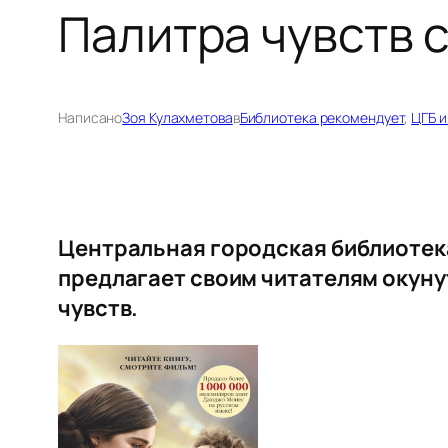
Палитра чувств 
Написано
Зоя Кулахметова
в
Библиотека рекомендует
, 
ЦГБ и
Центральная городская библиотека
предлагает своим читателям окуну
чувств.