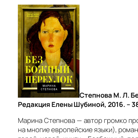
Степнова М. Л. Б
Редакция Елены Шубиной, 2016. – 38
Марина Степнова — автор громко п
на многие европейские языки), роман