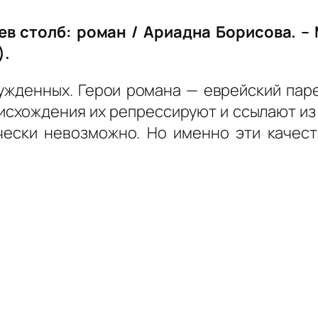
в столб: роман / Ариадна Борисова. – М.
).
ужденных. Герои романа — еврейский пар
оисхождения их репрессируют и ссылают из
чески невозможно. Но именно эти качес