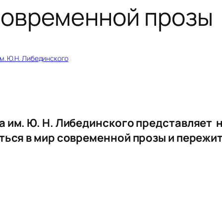
современной прозы
м. Ю.Н. Либединского
 им. Ю. Н. Либединского представляет 
ться в мир современной прозы и пережит