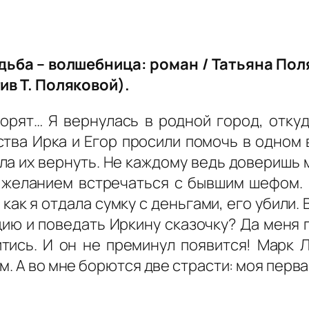
удьба – волшебница: роман / Татьяна Пол
ив Т. Поляковой).
орят… Я вернулась в родной город, откуд
ства Ирка и Егор просили помочь в одном 
ила их вернуть. Не каждому ведь доверишь 
а желанием встречаться с бывшим шефом.
как я отдала сумку с деньгами, его убили.
цию и поведать Иркину сказочку? Да меня 
йтись. И он не преминул появится! Марк
м. А во мне борются две страсти: моя перв