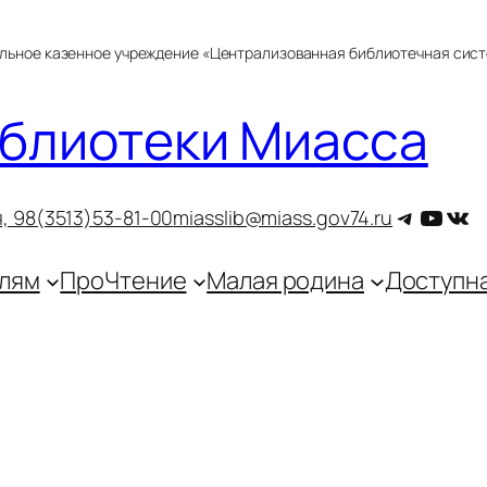
альное казенное учреждение «Централизованная библиотечная сис
блиотеки Миасса
Telegra
YouT
ВКо
, 9
8(3513)53-81-00
miasslib@miass.gov74.ru
лям
ПроЧтение
Малая родина
Доступн