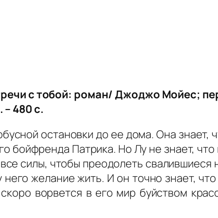
речи с тобой: роман/ Джоджо Мойес; пер. 
 – 480 с.
обусной остановки до ее дома. Она знает, 
го бойфренда Патрика. Но Лу не знает, что
се силы, чтобы преодолеть свалившиеся н
 него желание жить. И он точно знает, чт
у скоро ворвется в его мир буйством красо