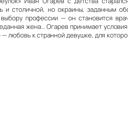
реулок» Иван Огарев с детства старалс
ь и столичной, но окраины, заданным об
 выбору профессии — он становится врач
реданная жена… Огарев принимает условия 
— любовь к странной девушке, для которой 