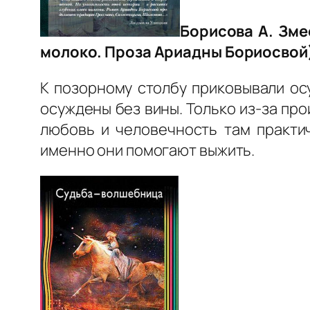
Борисова А. Змее
молоко. Проза Ариадны Бориосвой
К позорному столбу приковывали ос
осуждены без вины. Только из-за пр
любовь и человечность там практи
именно они помогают выжить.