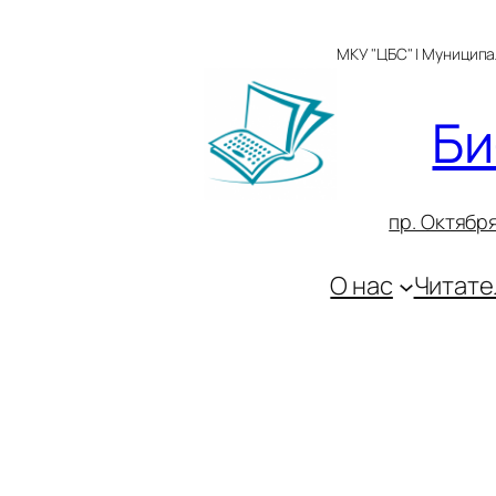
Перейти
к
МКУ "ЦБС" | Муницип
содержимому
Би
пр. Октября
О нас
Читате