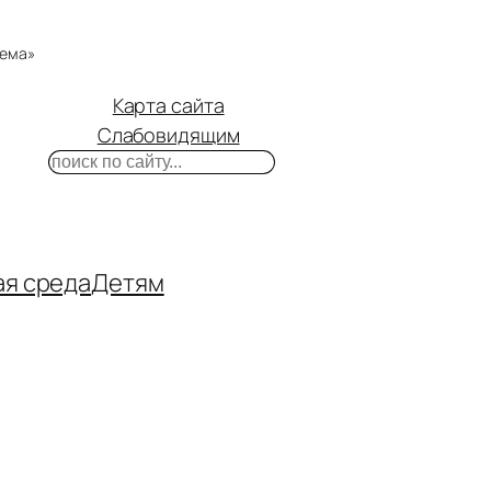
тема»
Карта сайта
Слабовидящим
Поиск
m
ube
нтакте
ая среда
Детям