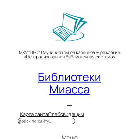
Перейти
к
содержимому
МКУ "ЦБС" | Муниципальное казенное учреждение
«Централизованная библиотечная система»
Библиотеки
Миасса
Карта сайта
Слабовидящим
Поиск
Меню