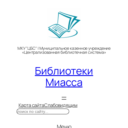
Перейти
к
содержимому
МКУ "ЦБС" | Муниципальное казенное учреждение
«Централизованная библиотечная система»
Библиотеки
Миасса
Карта сайта
Слабовидящим
Поиск
Меню