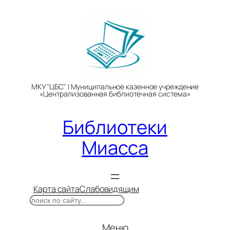
Перейти
к
содержимому
МКУ "ЦБС" | Муниципальное казенное учреждение
«Централизованная библиотечная система»
Библиотеки
Миасса
Карта сайта
Слабовидящим
Поиск
Меню