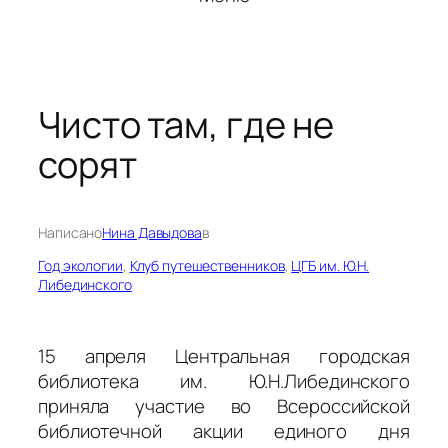
Чисто там, где не
сорят
Написано
Нина Давыдова
в
Год экологии
, 
Клуб путешественников
, 
ЦГБ им. Ю.Н.
Либединского
15 апреля Центральная городская
библиотека им. Ю.Н.Либединского
приняла участие во Всероссийской
библиотечной акции единого дня