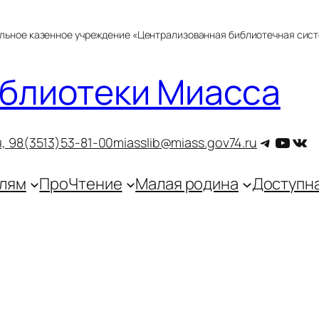
альное казенное учреждение «Централизованная библиотечная сис
блиотеки Миасса
Telegra
YouT
ВКо
, 9
8(3513)53-81-00
miasslib@miass.gov74.ru
лям
ПроЧтение
Малая родина
Доступн