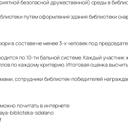
риятной безопасной дружественной) среды в библио
)
блиотеки путем оформления здания библиотеки сна
юри в составе не менее 3-х человек под председат
водится по 10-ти бальной системе. Каждый участник
ллов по каждому критерию. Итоговая оценка высчит
мами, сотрудники библиотек-победителей награжд
 можно почитать в интернете:
naya-biblioteka-sdelano
f