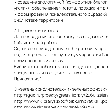
• создание экологичной (комфортной благоп
уголки», обеспечение чистоты, порядка и т.д.
• формирования привлекательного образа би
библиотеке территории
7. Подведение итогов
Для подведения итогов конкурса создается ж
библиотечной работе.
Оценка по приведенным в п. 6 критериям про
подсчет результатов путем суммирования ба
всем оценочным листам.
Библиотеки-победители награждаются дипло
специальных и поощритель-ных призов.
Приложение 1
О «зеленых библиотеках» и «зеленых офисах»
http://rgdb.ru/proekty/green-library/2560-zele
http://www.nklibrary.kz/pdf/bibk.innovatika-1.pd
http://www.slideserve.com/yeriel/4987581