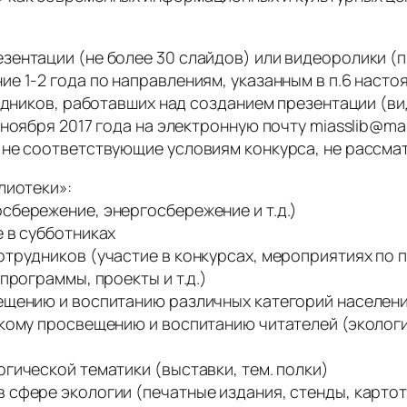
ентации (не более 30 слайдов) или видеоролики (п
е 1-2 года по направлениям, указанным в п.6 насто
рудников, работавших над созданием презентации (в
ноября 2017 года на электронную почту miasslib@mail
 не соответствующие условиям конкурса, не рассма
лиотеки»:
сбережение, энергосбережение и т.д.)
 в субботниках
трудников (участие в конкурсах, мероприятиях по п
программы, проекты и т.д.)
щению и воспитанию различных категорий населения 
скому просвещению и воспитанию читателей (эколог
гической тематики (выставки, тем. полки)
фере экологии (печатные издания, стенды, картотек