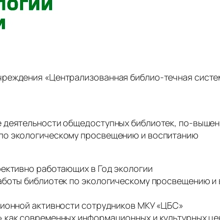
еждения «Централизованная библио-течная система»
 деятельности общедоступных библиотек, по-вышен
по экологическому просвещению и воспитанию
фективно работающих в Год экологии
работы библиотек по экологическому просвещению 
ционной активности сотрудников МКУ «ЦБС»
» как современных информационных и культурных ц