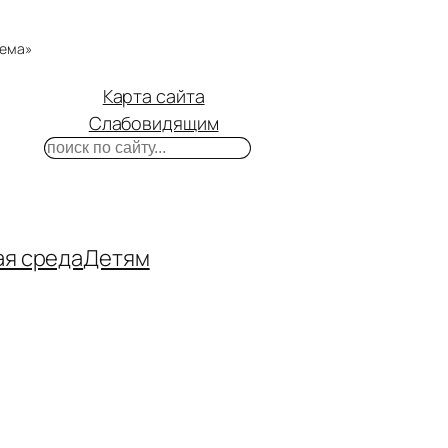
тема»
Карта сайта
Слабовидящим
Поиск
m
ube
нтакте
ая среда
Детям