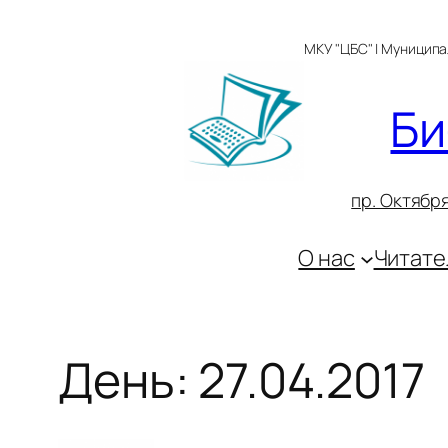
Перейти
к
МКУ "ЦБС" | Муницип
содержимому
Би
пр. Октября
О нас
Читате
День:
27.04.2017