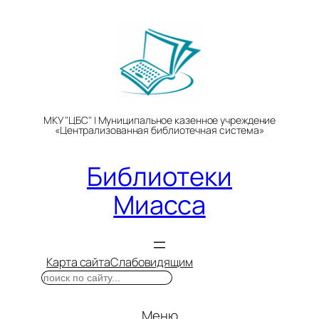
Перейти
к
содержимому
МКУ "ЦБС" | Муниципальное казенное учреждение
«Централизованная библиотечная система»
Библиотеки
Миасса
Карта сайта
Слабовидящим
Поиск
Меню