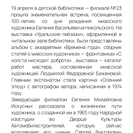
19 апреля в детской библиотеке — филиале №23
прошла знаменательная встреча, посвященная
100-летию со дня рождения миасского
художника Евгения Васильевича Никольского. На
выставка «Уральские пейзажи», оформленной в
читальном зале библиотеки, были представлены
альбом с акварелями «Времена года», сборник
статей о миасских художниках — фронтовиках «С
холста нисходит доброта» , выставка — каталог
работ мастера, составленная миасской
художницей Людмилой Федоровной Баженовой.
Главным экспонатом стала картина «Осенний
этюд» с автографом автора, написанная в 1974
году .
Заведующая филиалом Евгения Михайловна
Искусных рассказала о жизненном пути
художника, о созданной им в 1965 году Народной
изостудии во Дворце Культуры
Автомобилестроителей, которую сейчас
возглавляет его ученик Сергей Викторович