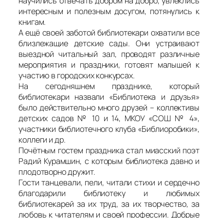
научились отвечать добром на добро, увлеклись
интересным и полезным досугом, потянулись к
книгам.
А ещё своей заботой библиотекари охватили все
близлежащие детские сады. Они устраивают
выездной читальный зал, проводят различные
мероприятия и праздники, готовят малышей к
участию в городских конкурсах.
На сегодняшнем празднике, который
библиотекари назвали «Библиотека и друзья»
было действительно много друзей – коллективы
детских садов № 10 и 14, МКОУ «СОШ № 4»,
участники библиотечного клуба «Библиоробики»,
коллеги и др.
Почётным гостем праздника стал миасский поэт
Радий Курамшин, с которым библиотека давно и
плодотворно дружит.
Гости танцевали, пели, читали стихи и сердечно
благодарили библиотеку и любимых
библиотекарей за их труд, за их творчество, за
любовь к читателям и своей профессии. Добрые