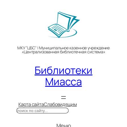
Перейти
к
содержимому
МКУ "ЦБС" | Муниципальное казенное учреждение
«Централизованная библиотечная система»
Библиотеки
Миасса
Карта сайта
Слабовидящим
Поиск
Меню