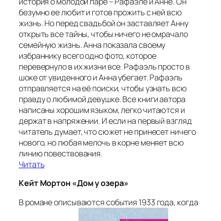
история о молодой паре – Рафаэле и Анне. Он
безумно ее любит и готов прожить с ней всю
жизнь. Но перед свадьбой он заставляет Анну
открыть все тайны, чтобы ничего не омрачало
семейную жизнь. Анна показала своему
избраннику всего одно фото, которое
перевернуло в их жизни все. Рафаэль просто в
шоке от увиденного и Анна убегает. Рафаэль
отправляется на её поиски, чтобы узнать всю
правду о любимой девушке. Все книги автора
написаны хорошим языком, легко читаются и
держат в напряжении. И если на первый взгляд
читатель думает, что сюжет не принесет ничего
нового, но любая мелочь в корне меняет всю
линию повествования.
Читать
Кейт Мортон «Дом у озера»
В романе описываются события 1933 года, когда