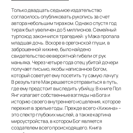
Только двадцать седьмое издательство
согласилось опубликовать рукопись за счет
автора небольшим тиражом. Однако спустя год
тираж был увеличен до 5 миллионов. Семейный
турпоход закончился трагедией: у Мака пропала
младшая дочь. Вскоре в орегонской глуши, в
заброшенной хижине, было найдено
свидетельство ее вероятной гибели от рук
маньяка. Через четыре года отец убитой дочери
получает письмо, якобы написанное Богом,
который советует ему посетить ту самую лачугу.
В результате Мак решается отправиться в путь,
где ему предстоит выследить убийцу. В книге Пол
Янг излагает собственные взгляды на Бога и
историю своего внутреннего исцеления, которое
пережил в зрелые годы. Прежде всего «Хижина» –
это спектр глубоких мыслей, а также картина
мироустройства, в котором Бог является
создателем всего происходящего. Книга