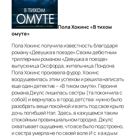
Пола Хокинс «В тихом
омуте»
Пола Хокинс получила известность благодаря
роману «Девушка в поезде».Своим дебютным
триллерным романом «Девушка в поезде»
выпускница Оксфорда, жительница Лондона
Пола Хокинс произвела фурор. Хокинс
воодушевилась этим успехом и решила написать
еще один детектив – «В тихом омуте». Героиня
романа Джулс лишилась сестры (та покончила с
собой) и вернулась в город детства: нужно было
разобрать вещи покойной и взять под свое крыло
дочь погибшей Нэл. Здесь, в кажущемся таким
спокойным провинциальном городке, Джулс
охватывает ощущение, что все было подстроено,
и сестра умерла не по своей воле.
И с каждым