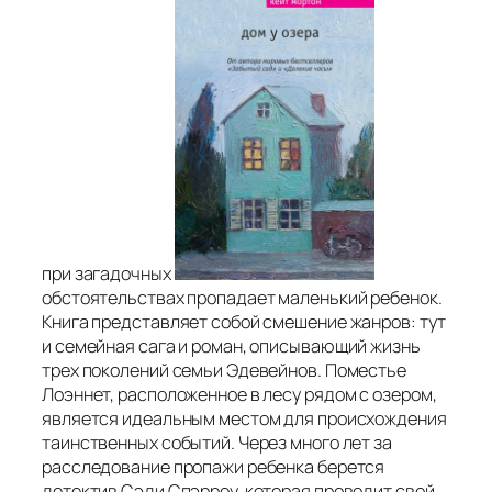
при загадочных
обстоятельствах пропадает маленький ребенок.
Книга представляет собой смешение жанров: тут
и семейная сага и роман, описывающий жизнь
трех поколений семьи Эдевейнов. Поместье
Лоэннет, расположенное в лесу рядом с озером,
является идеальным местом для происхождения
таинственных событий. Через много лет за
расследование пропажи ребенка берется
детектив Сэди Спэрроу, которая проводит свой