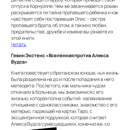
отпуск в Корнуолле. Чем же заканчивается роман,
раскрывается ли тайна пропавшего ребенка и как
чувствует себя постаревшая Элис – сестра
пропавшего брата, об этом, а также о любви,
предательстве, дружбе и измене вы узнаете из
этой книги.
Читать
Гевин Экстенс «Вселенная против Алекса
Вудса»
Книга повествует о британском юноше, чья жизнь
была разделена на до и после попадания в него
метеорита. После того, как мальчика чудом
откачали в больнице, мы знакомимся с его
жизнью, которая полна событий: налаживание
отношение с одноклассниками, знакомство с его
матерью, гадающей на картах Таро, с
эксцентричной подружкой, которая считает
Алекса Вудса сумасшедшим и, конечно же, со