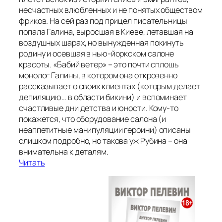
несчастных влюбленных и не понятых обществом
фриков. На сей раз под прицел писательницы
попала Галина, выросшая в Киеве, летавшая на
воздушных шарах, но вынужденная покинуть
родину и осевшая в нью-йоркском салоне
красоты. «Бабий ветер» – это почти сплошь
монолог Галины, в котором она откровенно
рассказывает о своих клиентах (которым делает
депиляцию… в области бикини) и вспоминает
счастливые дни детства и юности. Кому-то
покажется, что оборудование салона (и
неаппетитные манипуляции героини) описаны
слишком подробно, но такова уж Рубина – она
внимательна к деталям.
Читать