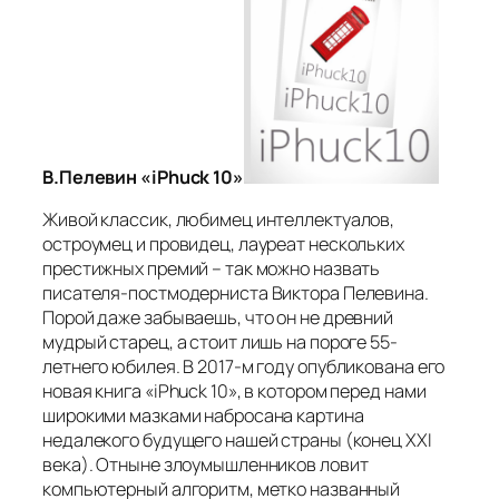
В.Пелевин «iPhuck 10»
Живой классик, любимец интеллектуалов,
остроумец и провидец, лауреат нескольких
престижных премий – так можно назвать
писателя-постмодерниста Виктора Пелевина.
Порой даже забываешь, что он не древний
мудрый старец, а стоит лишь на пороге 55-
летнего юбилея. В 2017-м году опубликована его
новая книга «iPhuck 10», в котором перед нами
широкими мазками набросана картина
недалекого будущего нашей страны (конец XXI
века). Отныне злоумышленников ловит
компьютерный алгоритм, метко названный