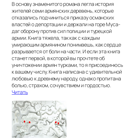
В основу знаменитого романа легла история
жителей семи армянских деревень, которые
отказались подчиниться приказу османских
властей о депортации и держали на горе Муса-
даг оборону против сил полиции и турецкой
армии. Книга тяжела, так как с каждым
умирающим армянином понимаешь, как сердце
разрывается от боли на части. И если эта книга
станет первой, в которой вы прочтете об
уничтожении армян турками, то я присоединюсь
к вашему числу. Книга написана с удивительной
любовью к древнему народу, однако пропитана
болью, страхом, сочувствием и гордостью.
Читать