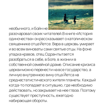
необычного, и Бойн не
разочаровал своих читателей.В книге «История
одиночества» он рассказывает о католическом
священнике отце Йетсе. Вера в церковь умирает
и во всем виноваты сами святые отцы. На фоне
упадка нравов, отец Одран пытается
разобраться в себе, в Боге, в жизни и в
собственной семейной драме. Описание кризиса
церкви можно перенести на все государство, а
личную внутреннюю вину отца Йетса на
среднестатистического жителя планеты. Каждый
когда-то попадает в ситуацию, где необходимо
действовать, но закрывает на нее глаза. Поэтому
существует преступность, ежегодно
набирающая обороты.