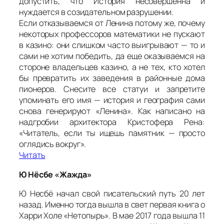
допустить, что История несовершенна и
нуждается в созидательном разрушении.
Если отказываемся от Ленина потому же, почему
некоторых профессоров математики не пускают
в казино: они слишком часто выигрывают — то и
сами не хотим победить, да еще оказываемся на
стороне владельцев казино, а не тех, кто хотел
бы превратить их заведения в районные дома
пионеров. Снесите все статуи и запретите
упоминать его имя — история и география сами
снова генерируют «Ленина». Как написано на
надгробии архитектора Кристофера Рена:
«Читатель, если ты ищешь памятник — просто
оглядись вокруг».
Читать
Ю Нёсбе «Жажда»
Ю Несбё начал свой писательский путь 20 лет
назад. Именно тогда вышла в свет первая книга о
Харри Холе «Нетопырь». В мае 2017 года вышла 11