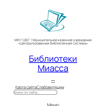
Перейти
к
содержимому
МКУ "ЦБС" | Муниципальное казенное учреждение
«Централизованная библиотечная система»
Библиотеки
Миасса
Карта сайта
Слабовидящим
Поиск
Меню