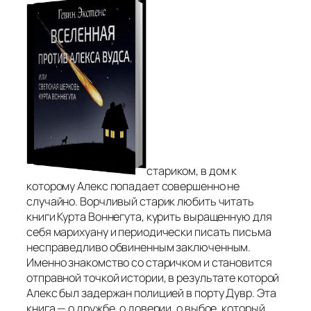
стариком, в дом к
которому Алекс попадает совершенно не
случайно. Ворчливый старик любить читать
книги Курта Воннегута, курить выращенную для
себя марихуану и периодически писать письма
несправедливо обвиненным заключенным.
Именно знакомство со старичком и становится
отправной точкой истории, в результате которой
Алекс был задержан полицией в порту Дувр. Эта
книга — о дружбе, о доверии, о выбое, который