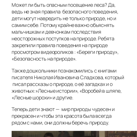
Может ли быть опасным посещение леса? Да,
ведь не зная правила безопасного поведения,
дети могут навредить не только природе, но и
самим себе. Потому крайне важно объяснять
мальчишкам и девчонкам последствия
неосторожных поступков на природе. Ребята
закрепили правила поведения на природе
просмотром видеороликов : «Береги природу»,
«Безопасность на природе».
Также дошкольники познакомились с книгами
писателя Николая Ивановича Сладкова, который
писал рассказы о природе, о её загадках и о
животных:»Лесные истории», «Воробей в шляпе,
«Лесные шорохи» и другие.
Теперь дети знают — мир природы чудесен и
прекрасен и чтобы эта красота была всегда
рядом с нами, они должны беречь природу.