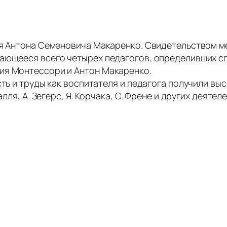
ия Антона Семеновича Макаренко. Свидетельством м
сающееся всего четырёх педагогов, определивших сп
ия Монтессори и Антон Макаренко.
ть и труды как воспитателя и педагога получили выс
алля, А. Зегерс, Я. Корчака, С. Френе и других деяте