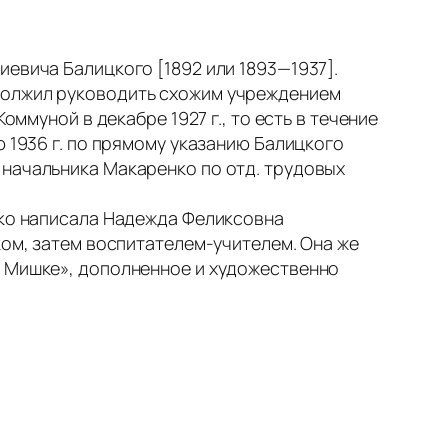
евича Балицкого [1892 или 1893—1937].
одолжил руководить схожим учреждением
оммуной в декабре 1927 г., то есть в течение
ю 1936 г. по прямому указанию Балицкого
 начальника Макаренко по отд. трудовых
нко написала Надежда Феликсовна
ком, затем воспитателем-учителем. Она же
и Мишке», дополненное и художественно