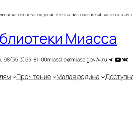
альное казенное учреждение «Централизованная библиотечная сис
блиотеки Миасса
Telegra
YouT
ВКо
, 9
8(3513)53-81-00
miasslib@miass.gov74.ru
лям
ПроЧтение
Малая родина
Доступн