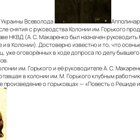
Д Украины Всеволода
Апполинари
ле снятия с руководства Колонии им. Горького пр
аве НКВД (А. С. Макаренко был назначен руководить К
и в Колонии). Достоверно известно и то, что осень
, уже оговорённых в ходе допроса по делу бывшего
ов.
лонии им. Горького и её руководителе А. С. Макаре
отавшая в колонии им. М. Горького клубным работни
е произведение о горьковцах — «Повесть о Решиде 