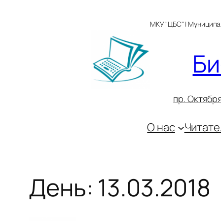
Перейти
к
МКУ "ЦБС" | Муницип
содержимому
Би
пр. Октября
О нас
Читате
День:
13.03.2018