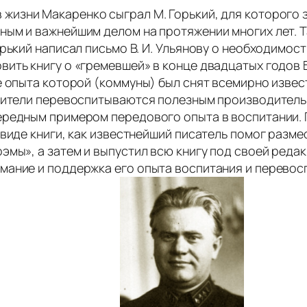
 жизни Макаренко сыграл М. Горький, для которого 
ым и важнейшим делом на протяжении многих лет. Та
рький написал письмо В. И. Ульянову о необходимос
вить книгу о «гремевшей» в конце двадцатых годов
е опыта которой (коммуны) был снят всемирно извест
шители перевоспитываются полезным производительны
ередным примером передового опыта в воспитании. Г
виде книги, как известнейший писатель помог разме
эмы», а затем и выпустил всю книгу под своей редак
мание и поддержка его опыта воспитания и перевосп