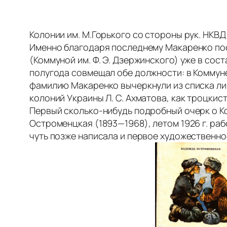
Колонии им. М.Горького со стороны рук. НКВ
Именно благодаря последнему Макаренко пос
(Коммуной им. Ф. Э. Дзержинского) уже в сост
полугода совмещал обе должности: в Коммуне 
фамилию Макаренко вычеркнули из списка лиц
колоний Украины Л. С. Ахматова, как троцкист
Первый сколько-нибудь подробный очерк о Ко
Остроменцкая (1893—1968), летом 1926 г. раб
чуть позже написала и первое художественно