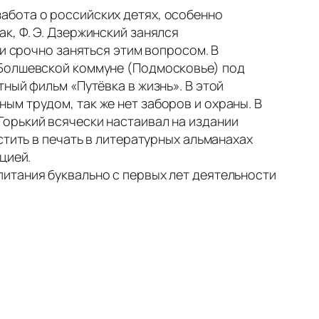
забота о российских детях, особенно
к, Ф. Э. Дзержинский занялся
ти срочно заняться этим вопросом. В
 Болшевской коммуне (Подмосковье) под
ный фильм «Путёвка в жизнь». В этой
м трудом, так же нет заборов и охраны. В
орький всячески настаивал на издании
стить в печать в литературных альманахах
цией.
итания буквально с первых лет деятельности