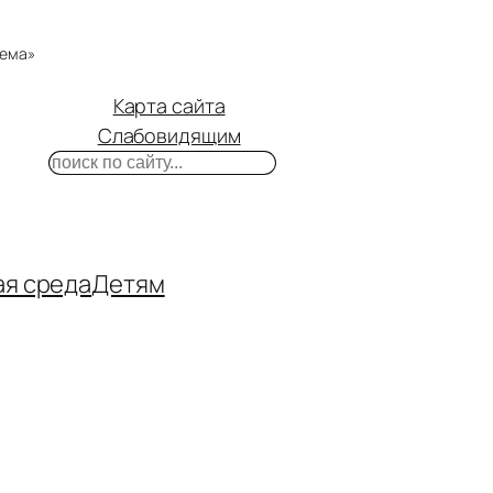
тема»
Карта сайта
Слабовидящим
Поиск
m
ube
нтакте
ая среда
Детям