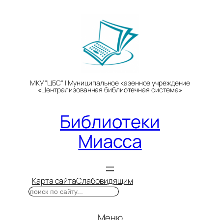
Перейти
к
содержимому
МКУ "ЦБС" | Муниципальное казенное учреждение
«Централизованная библиотечная система»
Библиотеки
Миасса
Карта сайта
Слабовидящим
Поиск
Меню