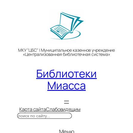
Перейти
к
содержимому
МКУ "ЦБС" | Муниципальное казенное учреждение
«Централизованная библиотечная система»
Библиотеки
Миасса
Карта сайта
Слабовидящим
Поиск
Меню