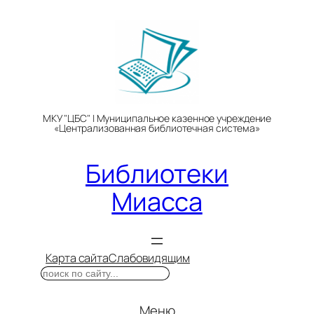
Перейти
к
содержимому
МКУ "ЦБС" | Муниципальное казенное учреждение
«Централизованная библиотечная система»
Библиотеки
Миасса
Карта сайта
Слабовидящим
Поиск
Меню