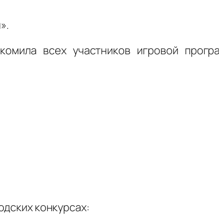
».
акомила всех участников игровой прогр
одских конкурсах: