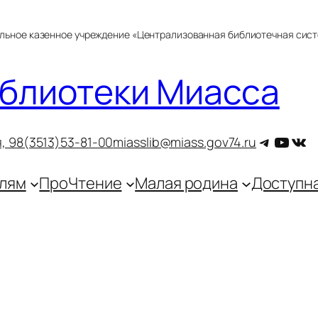
альное казенное учреждение «Централизованная библиотечная сис
блиотеки Миасса
Telegra
YouT
ВКо
, 9
8(3513)53-81-00
miasslib@miass.gov74.ru
лям
ПроЧтение
Малая родина
Доступн