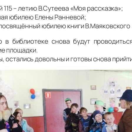
 115 – летию В.Сутеева «Моя рассказка»;
ная юбилею Елены Ранневой;
 посвящённый юбилею книги В.Маяковского 
о в библиотеке снова будут проводиться
ие площадки.
ы, остались довольны и готовы снова прийт