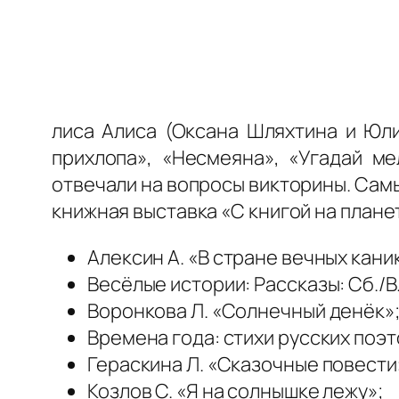
лиса Алиса (Оксана Шляхтина и Юли
прихлопа», «Несмеяна», «Угадай ме
отвечали на вопросы викторины. Сам
книжная выставка «С книгой на плане
Алексин А. «В стране вечных кани
Весёлые истории: Рассказы: Сб./В.
Воронкова Л. «Солнечный денёк»
Времена года: стихи русских поэт
Гераскина Л. «Сказочные повести
Козлов С. «Я на солнышке лежу»;