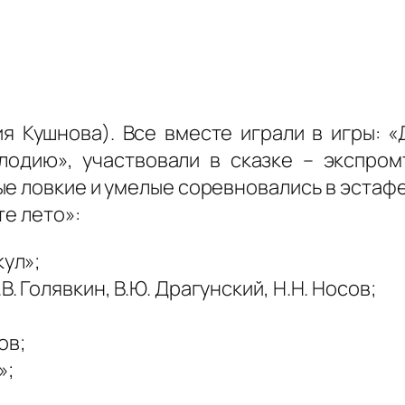
я Кушнова). Все вместе играли в игры: «
лодию», участвовали в сказке – экспром
ые ловкие и умелые соревновались в эстафе
те лето»:
кул»;
В. Голявкин, В.Ю. Драгунский, Н.Н. Носов;
;
ов;
»;