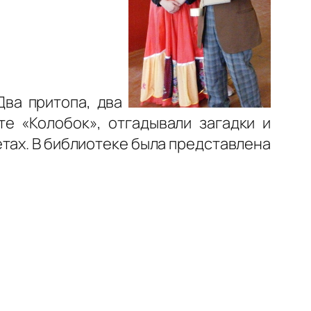
Два притопа, два
те «Колобок», отгадывали загадки и
тах. В библиотеке была представлена