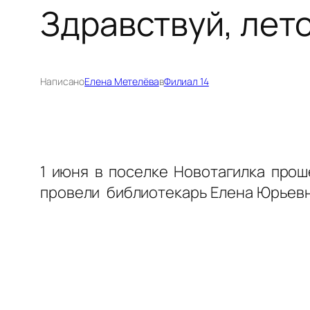
Здравствуй, лето
Написано
Елена Метелёва
в
Филиал 14
1 июня в поселке Новотагилка прош
провели библиотекарь Елена Юрьевна