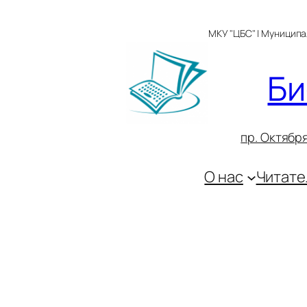
Перейти
к
МКУ "ЦБС" | Муницип
содержимому
Би
пр. Октября
О нас
Читате