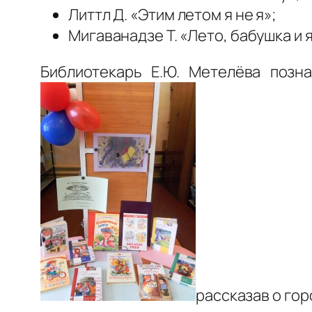
Литтл Д. «Этим летом я не я»;
Мигаванадзе Т. «Лето, бабушка и я
Библиотекарь Е.Ю. Метелёва позн
рассказав о гор