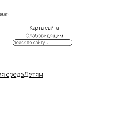
тема»
Карта сайта
Слабовидящим
Поиск
m
ube
нтакте
ая среда
Детям