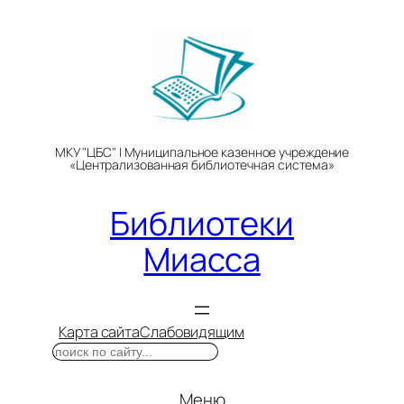
Перейти
к
содержимому
МКУ "ЦБС" | Муниципальное казенное учреждение
«Централизованная библиотечная система»
Библиотеки
Миасса
Карта сайта
Слабовидящим
Поиск
Меню