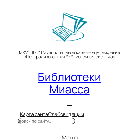
Перейти
к
содержимому
МКУ "ЦБС" | Муниципальное казенное учреждение
«Централизованная библиотечная система»
Библиотеки
Миасса
Карта сайта
Слабовидящим
Поиск
Меню