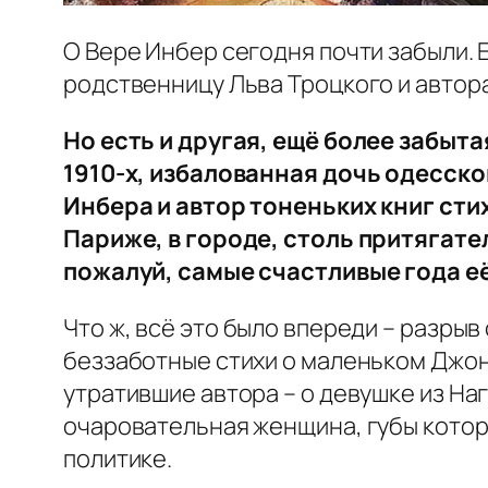
О Вере Инбер сегодня почти забыли.
родственницу Льва Троцкого и автор
Но есть и другая, ещё более забыта
1910-х, избалованная дочь одесск
Инбера и автор тоненьких книг сти
Париже, в городе, столь притягат
пожалуй, самые счастливые года е
Что ж, всё это было впереди – разрыв
беззаботные стихи о маленьком Джон
утратившие автора – о девушке из Наг
очаровательная женщина, губы которо
политике.