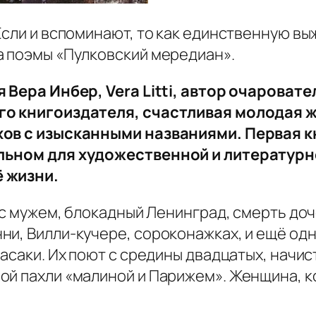
 Если и вспоминают, то как единственную 
а поэмы «Пулковский мередиан».
я Вера Инбер, Vera Litti, автор очарова
ого книгоиздателя, счастливая молодая
хов с изысканными названиями. Первая 
ельном для художественной и литературн
ё жизни.
 с мужем, блокадный Ленинград, смерть доче
ни, Вилли-кучере, сороконажках, и ещё од
асаки. Их поют с средины двадцатых, начис
й пахли «малиной и Парижем». Женщина, кот