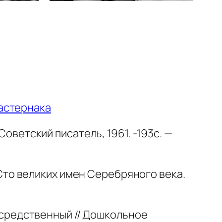
астернака
Советский писатель, 1961. -193с. —
 Сто великих имен Серебряного века.
посредственный // Дошкольное