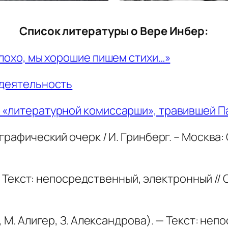
Список литературы о Вере Инбер:
плохо, мы хорошие пишем стихи…»
 деятельность
о «литературной комиссарши», травившей П
рафический очерк / И. Гринберг. – Москва: 
 — Текст: непосредственный, электронный //
, М. Алигер, З. Александрова). — Текст: не