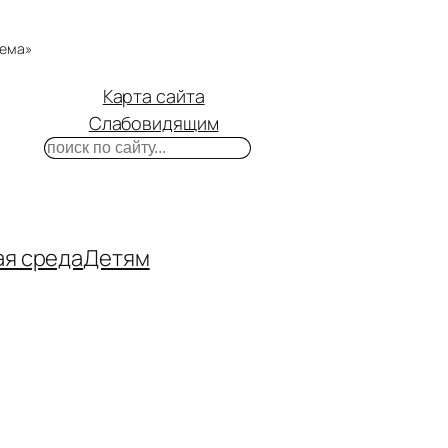
тема»
Карта сайта
Слабовидящим
Поиск
m
ube
нтакте
ая среда
Детям