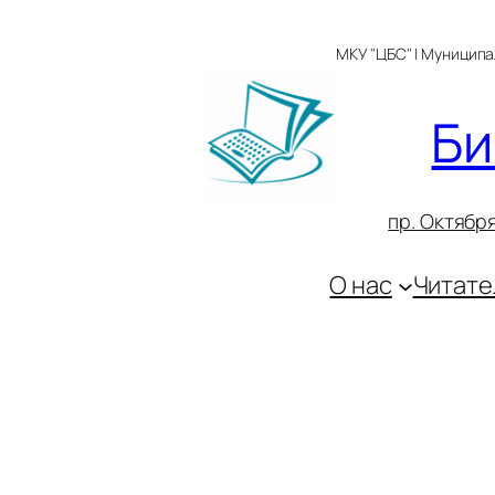
Перейти
к
МКУ "ЦБС" | Муницип
содержимому
Би
пр. Октября
О нас
Читате