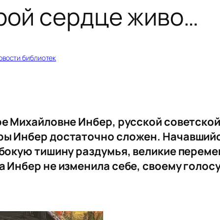
рой сердце живо…
овости библиотек
ре Михайловне Инбер, русской советской
ры Инбер достаточно сложен. Начавшийс
убокую тишину раздумья, великие переме
а Инбер не изменила себе, своему голосу