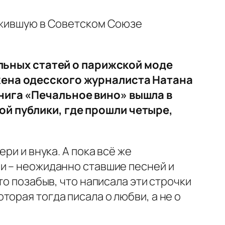
выжившую в Советском Союзе
тельных статей о парижской моде
 жена одесского журналиста Натана
книга «Печальное вино» вышла в
ой публики, где прошли четыре,
ри и внука. А пока всё же
ни – неожиданно ставшие песней и
то позабыв, что написала эти строчки
орая тогда писала о любви, а не о