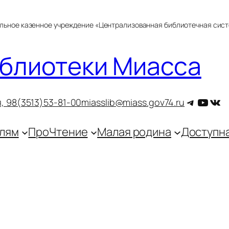
альное казенное учреждение «Централизованная библиотечная сис
блиотеки Миасса
Telegra
YouT
ВКо
, 9
8(3513)53-81-00
miasslib@miass.gov74.ru
лям
ПроЧтение
Малая родина
Доступн