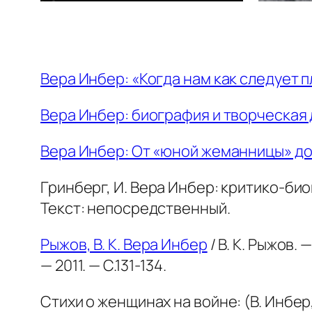
Вера Инбер: «Когда нам как следует 
Вера Инбер: биография и творческая
Вера Инбер: От «юной жеманницы» д
Гринберг, И. Вера Инбер: критико-биог
Текст: непосредственный.
Рыжов, В. К. Вера Инбер
/ В. К. Рыжов.
— 2011. — С.131-134.
Стихи о женщинах на войне: (В. Инбер