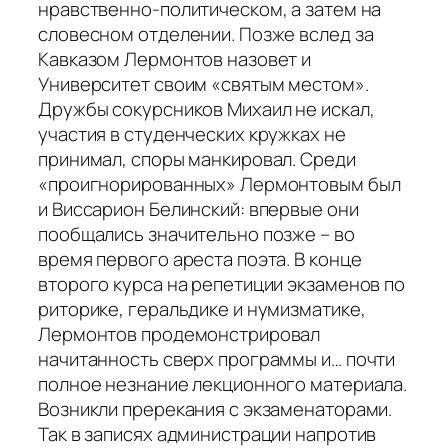
нравственно-политическом, а затем на
словесном отделении. Позже вслед за
Кавказом Лермонтов назовет и
Университет своим «святым местом».
Дружбы сокурсников Михаил не искал,
участия в студенческих кружках не
принимал, споры манкировал. Среди
«проигнорированных» Лермонтовым был
и Виссарион Белинский: впервые они
пообщались значительно позже – во
время первого ареста поэта. В конце
второго курса на репетиции экзаменов по
риторике, геральдике и нумизматике,
Лермонтов продемонстрировал
начитанность сверх программы и… почти
полное незнание лекционного материала.
Возникли пререкания с экзаменаторами.
Так в записях администрации напротив