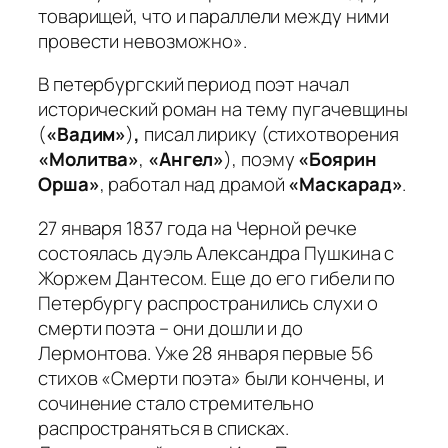
товарищей, что и параллели между ними
провести невозможно»
.
В петербургский период поэт начал
исторический роман на тему пугачевщины
(
«Вадим»
)
,
писал лирику (стихотворения
«Молитва»
,
«Ангел»
), поэму
«Боярин
Орша»
, работал над драмой
«Маскарад»
.
27 января 1837 года на Черной речке
состоялась дуэль Александра Пушкина с
Жоржем Дантесом. Еще до его гибели по
Петербургу распространились слухи о
смерти поэта – они дошли и до
Лермонтова. Уже 28 января первые 56
стихов «Смерти поэта» были кончены, и
сочинение стало стремительно
распространяться в списках.