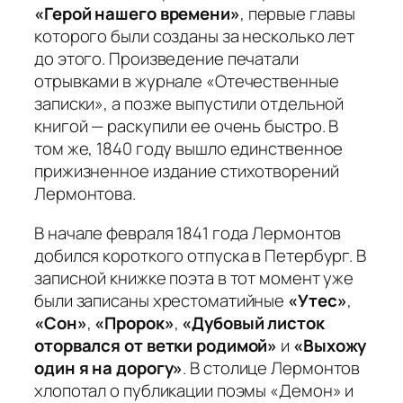
«Герой нашего времени»
, первые главы
которого были созданы за несколько лет
до этого. Произведение печатали
отрывками в журнале «Отечественные
записки», а позже выпустили отдельной
книгой — раскупили ее очень быстро. В
том же, 1840 году вышло единственное
прижизненное издание стихотворений
Лермонтова.
В начале февраля 1841 года Лермонтов
добился короткого отпуска в Петербург. В
записной книжке поэта в тот момент уже
были записаны хрестоматийные
«Утес»
,
«Сон»
,
«Пророк»
,
«Дубовый листок
оторвался от ветки родимой»
и
«Выхожу
один я на дорогу»
. В столице Лермонтов
хлопотал о публикации поэмы «Демон» и