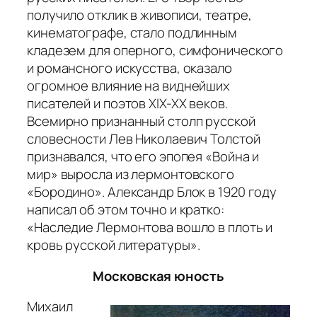
получило отклик в живописи, театре,
кинематографе, стало подлинным
кладезем для оперного, симфонического
и романсного искусства, оказало
огромное влияние на виднейших
писателей и поэтов XIX-XX веков.
Всемирно признанный столп русской
словесности Лев Николаевич Толстой
признавался, что его эпопея «Война и
мир» выросла из лермонтовского
«Бородино». Александр Блок в 1920 году
написал об этом точно и кратко:
«Наследие Лермонтова вошло в плоть и
кровь русской литературы»
.
Московская юность
Михаил