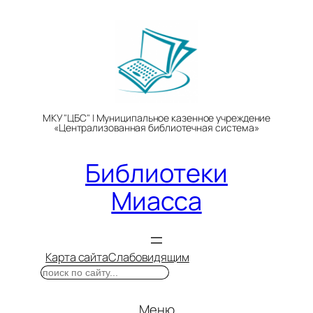
Перейти
к
содержимому
МКУ "ЦБС" | Муниципальное казенное учреждение
«Централизованная библиотечная система»
Библиотеки
Миасса
Карта сайта
Слабовидящим
Поиск
Меню