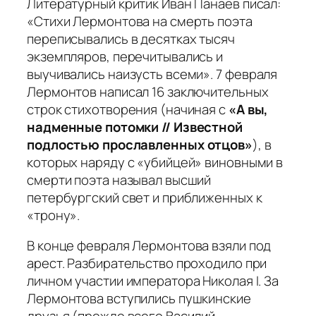
Литературный критик Иван Панаев писал:
«Стихи Лермонтова на смерть поэта
переписывались в десятках тысяч
экземпляров, перечитывались и
выучивались наизусть всеми»
. 7 февраля
Лермонтов написал 16 заключительных
строк стихотворения (начиная с
«А вы,
надменные потомки // Известной
подлостью прославленных отцов»
), в
которых наряду с «убийцей» виновными в
смерти поэта называл высший
петербургский свет и приближенных к
«трону».
В конце февраля Лермонтова взяли под
арест. Разбирательство проходило при
личном участии императора Николая I. За
Лермонтова вступились пушкинские