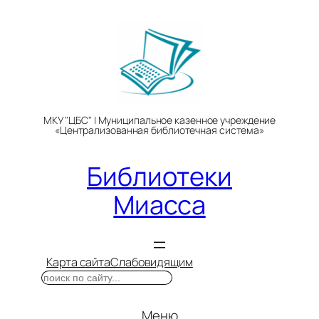
Перейти
к
содержимому
МКУ "ЦБС" | Муниципальное казенное учреждение
«Централизованная библиотечная система»
Библиотеки
Миасса
Карта сайта
Слабовидящим
Поиск
Меню