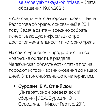
sela/chelyabinskaya-obl/miass
. – (дата
обращения 19.04.2021).
«Ураловед» — это авторский проект Павла
Распопова об Урале, основанный в 2011
году. Задача сайта — воедино собрать
исчерпывающую информацию про
достопримечательности и историю Урала.
На сайте Ураловед – представлены все
уральские области, в разделе
Челябинская область есть статья про наш
город от истории возникновения до наших
дней. Статья снабжена фотоматериалом.
Суродин, В.А. Отчий дом
:
[Литературно-краеведческий
сборник] / В.А. Суродин, О.Н.
Суродина. — Миасс: Геотур, 2011. —