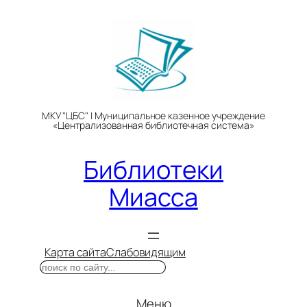
Перейти
к
содержимому
МКУ "ЦБС" | Муниципальное казенное учреждение
«Централизованная библиотечная система»
Библиотеки
Миасса
Карта сайта
Слабовидящим
Поиск
Меню