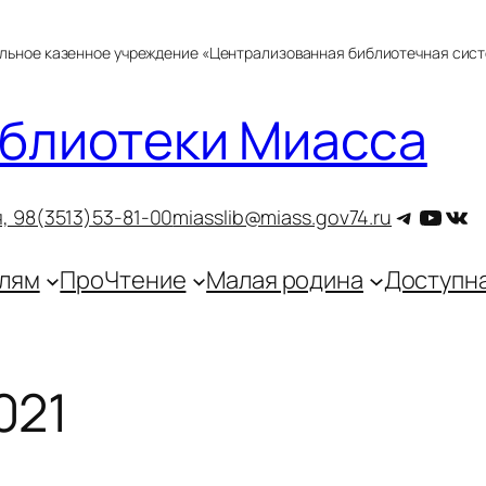
альное казенное учреждение «Централизованная библиотечная сис
блиотеки Миасса
Telegra
YouT
ВКо
, 9
8(3513)53-81-00
miasslib@miass.gov74.ru
лям
ПроЧтение
Малая родина
Доступн
021