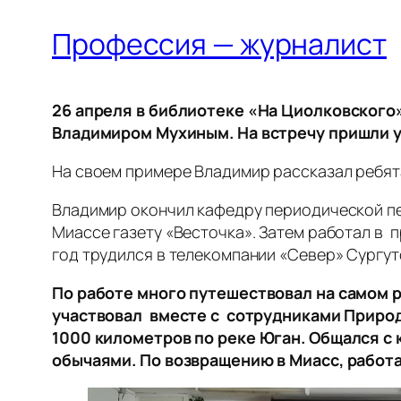
Профессия — журналист
26 апреля в библиотеке «На Циолковского
Владимиром Мухиным. На встречу пришли у
На своем примере Владимир рассказал ребят
Владимир окончил кафедру периодической печа
Миассе газету «Весточка». Затем работал в 
год трудился в телекомпании «Север» Сургут
По работе много путешествовал на самом р
участвовал вместе с сотрудниками Природ
1000 километров по реке Юган. Общался с
обычаями. По возвращению в Миасс, работа