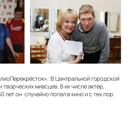
иблиоПерекрёсток». В Центральной городской
 творческих миасцев. В их числе актер,
 лет он случайно попал в кино и с тех пор