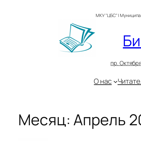
Перейти
к
МКУ "ЦБС" | Муницип
содержимому
Би
пр. Октября
О нас
Читате
Месяц:
Апрель 2