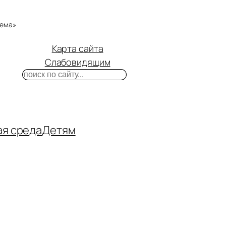
тема»
Карта сайта
Слабовидящим
Поиск
m
ube
нтакте
ая среда
Детям