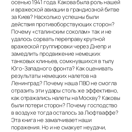
осенью 1941 года. Какова была роль нашей
и вражеской авиации в грандиозной битве
за Киев? Насколько успешны были
действия противоборствующих сторон?
Почему «сталинским соколам» так и не
удалось сорвать переправу крупной
вражеской группировки через Днепр и
замедлить продвижение немецких
танковых клиньев, сомкнувшихся в тылу
Юго-Западного фронта? Как оценивать
результаты немецких налетов на
Ленинград? Почему наша ПВО не смогла
отразить эти удары столь же эффективно,
как отражались налеты на Москву? Каковы
были потери сторон? Почему господство
в воздухе тогда осталось за Люфтваффе?
Эта книга не замалчивает наши
поражения. Но и не смакует неудачи,