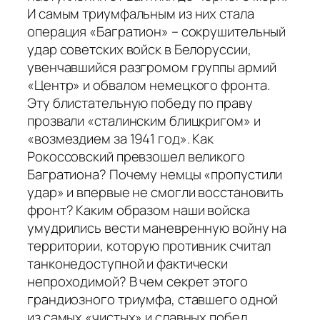
И самым триумфальным из них стала
операция «Багратион» – сокрушительный
удар советских войск в Белоруссии,
увенчавшийся разгромом группы армий
«Центр» и обвалом немецкого фронта.
Эту блистательную победу по праву
прозвали «сталинским блицкригом» и
«возмездием за 1941 год». Как
Рокоссовский превзошел великого
Багратиона? Почему немцы «пропустили
удар» и впервые не смогли восстановить
фронт? Каким образом наши войска
умудрились вести маневренную войну на
территории, которую противник считал
танконедоступной и фактически
непроходимой? В чем секрет этого
грандиозного триумфа, ставшего одной
из самых «чистых» и славных побед