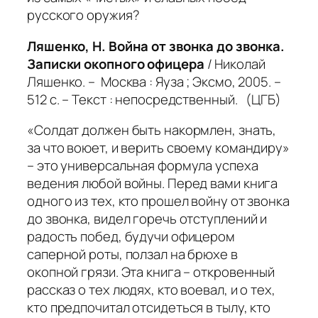
русского оружия?
Ляшенко, Н. Война от звонка до звонка.
Записки окопного офицера
/ Николай
Ляшенко. – Москва : Яуза ; Эксмо, 2005. –
512 с. – Текст : непосредственный. (ЦГБ)
«Солдат должен быть накормлен, знать,
за что воюет, и верить своему командиру»
– это универсальная формула успеха
ведения любой войны. Перед вами книга
одного из тех, кто прошел войну от звонка
до звонка, видел горечь отступлений и
радость побед, будучи офицером
саперной роты, ползал на брюхе в
окопной грязи. Эта книга – откровенный
рассказ о тех людях, кто воевал, и о тех,
кто предпочитал отсидеться в тылу, кто