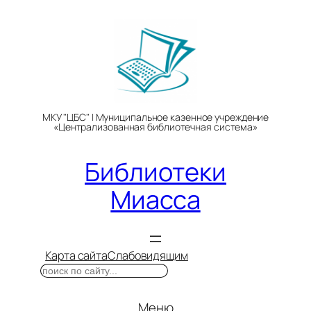
Перейти
к
содержимому
МКУ "ЦБС" | Муниципальное казенное учреждение
«Централизованная библиотечная система»
Библиотеки
Миасса
Карта сайта
Слабовидящим
Поиск
Меню