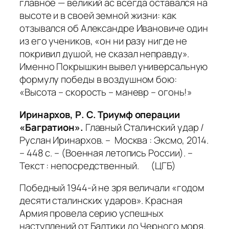
главное — великий ас всегда оставался на
высоте и в своей земной жизни: как
отзывался об Александре Ивановиче один
из его учеников, «он ни разу нигде не
покривил душой, не сказал неправду».
Именно Покрышкин вывел универсальную
формулу победы в воздушном бою:
«Высота – скорость – маневр – огонь!»
Иринархов, Р. С. Триумф операции
«Багратион».
Главный Сталинский удар /
Руслан Иринархов. – Москва : Эксмо, 2014.
– 448 с. – (Военная летопись России). –
Текст : непосредственный. (ЦГБ)
Победный 1944-й не зря величали «годом
десяти сталинских ударов». Красная
Армия провела серию успешных
наступлений от Балтики до Черного моря.