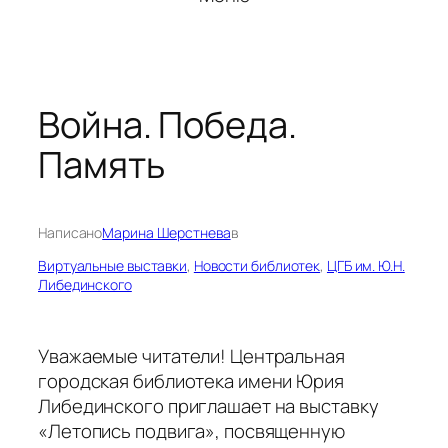
Война. Победа.
Память
Написано
Марина Шерстнева
в
Виртуальные выставки
, 
Новости библиотек
, 
ЦГБ им. Ю.Н.
Либединского
Уважаемые читатели! Центральная
городская библиотека имени Юрия
Либединского приглашает на выставку
«Летопись подвига», посвященную