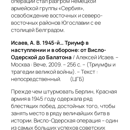
операции стал разгром немецкой
армейской группы «Сербия»,
освобождение восточных и северо-
восточных районов Югославии с ее
столицей Белградом.
Исаев, А. В. 1945-й… Триумф в
наступлении и в обороне: от Висло-
Одерской до Балатона
/ Алексей Исаев. –
Москва : Вече, 2009. – 256 с. – (Триумфы и
трагедии великой войны). – Текст :
непосредственный. (ЦГБ)
Прежде чем штурмовать Берлин, Красная
армия в 1945 году одержала ряд
блестящих побед, достойных того, чтобы
занять место в ряду величайших битв в
истории. Висло-Одерская операция – один
из самых больших успехов советских