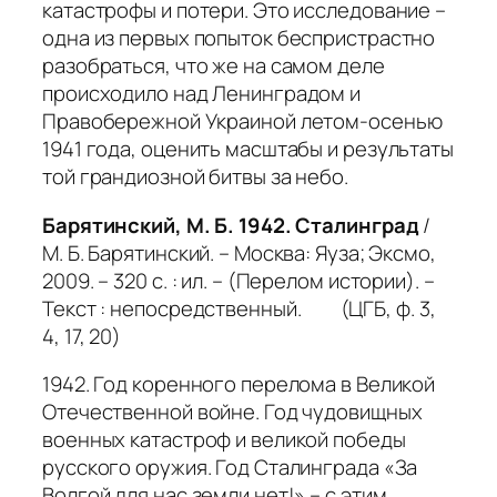
катастрофы и потери. Это исследование –
одна из первых попыток беспристрастно
разобраться, что же на самом деле
происходило над Ленинградом и
Правобережной Украиной летом-осенью
1941 года, оценить масштабы и результаты
той грандиозной битвы за небо.
Барятинский, М. Б. 1942. Сталинград
/
М. Б. Барятинский. – Москва: Яуза; Эксмо,
2009. – 320 с. : ил. – (Перелом истории). –
Текст : непосредственный. (ЦГБ, ф. 3,
4, 17, 20)
1942. Год коренного перелома в Великой
Отечественной войне. Год чудовищных
военных катастроф и великой победы
русского оружия. Год Сталинграда «За
Волгой для нас земли нет!» – с этим