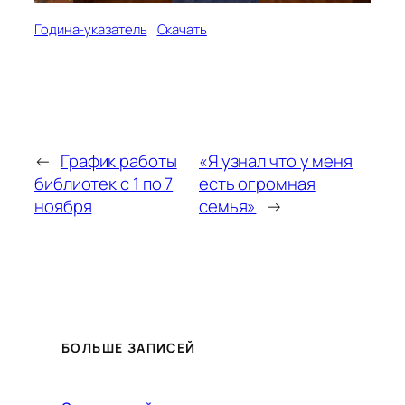
Година-указатель
Скачать
←
График работы
«Я узнал что у меня
библиотек с 1 по 7
есть огромная
ноября
семья»
→
БОЛЬШЕ ЗАПИСЕЙ