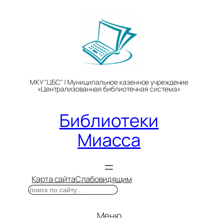
Перейти
к
содержимому
МКУ "ЦБС" | Муниципальное казенное учреждение
«Централизованная библиотечная система»
Библиотеки
Миасса
Карта сайта
Слабовидящим
Поиск
Меню